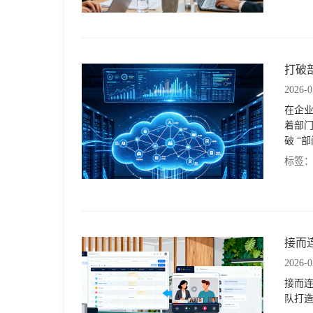
格
打破
技
2026-0
在企业
术
常
着部
破 “
资
见
案。
标签
讯
问
题
接而
2026-0
关
接而
队打