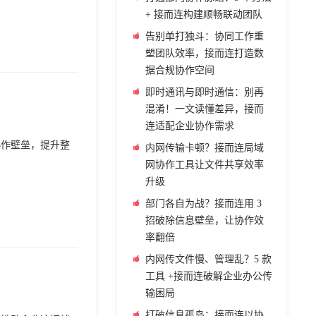
+ 接而连构建顺畅联动团队
告别单打独斗：协同工作重
塑团队效率，接而连打造数
据合规协作空间
即时通讯与即时通信：别再
混淆！一文读懂差异，接而
连适配企业协作需求
协作壁垒，提升整
内网传输卡顿？接而连局域
网协作工具让文件共享效率
升级
部门各自为战？接而连用 3
招破除信息壁垒，让协作效
率翻倍
内网传文件慢、管理乱？5 款
工具 +接而连破解企业办公传
输困局
打破信息孤岛：接而连以协