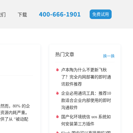
我们
下载
免费试用
热门文章
换一换
卢本陶为什么不更新飞秋
了？完全内网部署的即时通
讯软件推荐
企业必用通讯工具：推荐10
款适合企业内部使用的即时
而，80% 的企
沟通软件
、资源内耗严重。
国产化环境统信 uos 系统如
了从 “被动配
何安装第三方插件