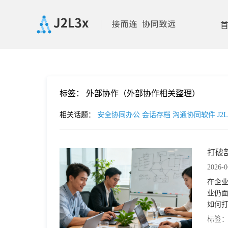
首
标签：
外部协作（外部协作相关整理）
页
相关话题：
安全协同办公
会话存档
沟通协同软件
J2
产
打破
品
2026-0
在企业
功
业仍
如何打
合” 
能
价
标签