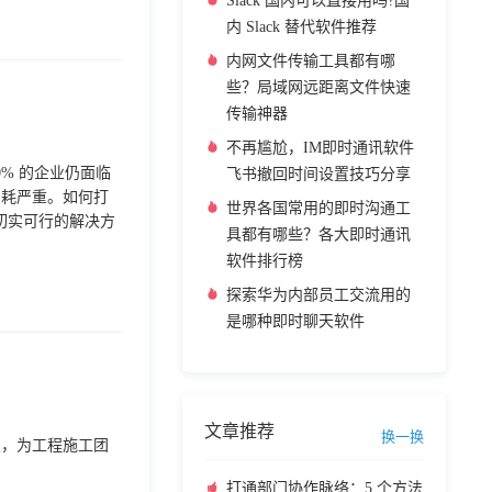
Slack 国内可以直接用吗?国
内 Slack 替代软件推荐
内网文件传输工具都有哪
些？局域网远距离文件快速
传输神器
不再尴尬，IM即时通讯软件
% 的企业仍面临
飞书撤回时间设置技巧分享
内耗严重。如何打
世界各国常用的即时沟通工
切实可行的解决方
具都有哪些？各大即时通讯
软件排行榜
探索华为内部员工交流用的
是哪种即时聊天软件
文章推荐
换一换
置，为工程施工团
打通部门协作脉络：5 个方法