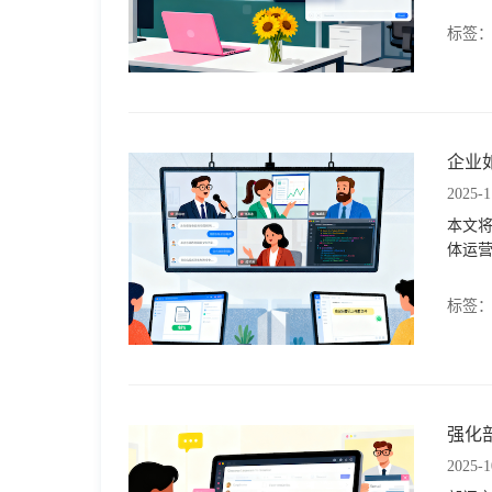
于
标签
我
们
企业
2025-1
下
本文将
体运
载
标签
强化
2025-1