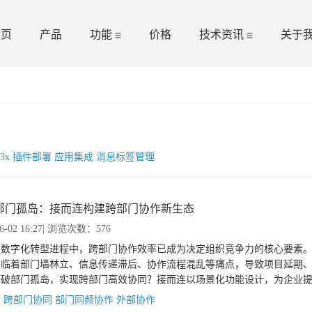
首页
产品
功能
价格
技术资讯
关于
L3x 插件部署
应用集成
消息标签管理
部门孤岛：接而连构建跨部门协作新生态
6-02 16:27
| 浏览次数：576
数字化转型进程中，跨部门协作效率已成为决定组织竞争力的核心要素。然
面临着部门墙林立、信息传递滞后、协作流程混乱等痛点，导致项目延期
破部门孤岛，实现跨部门高效协同？接而连以场景化功能设计，为企业提供
到 “主动共生” 的协作升级路径。
：
跨部门协同
部门同频协作
外部协作