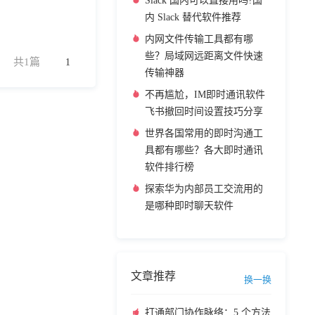
Slack 国内可以直接用吗?国
内 Slack 替代软件推荐
内网文件传输工具都有哪
些？局域网远距离文件快速
共1篇
1
传输神器
不再尴尬，IM即时通讯软件
飞书撤回时间设置技巧分享
世界各国常用的即时沟通工
具都有哪些？各大即时通讯
软件排行榜
探索华为内部员工交流用的
是哪种即时聊天软件
文章推荐
换一换
打通部门协作脉络：5 个方法