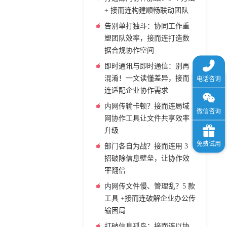
+ 接而连构建顺畅联动团队
告别单打独斗：协同工作重
塑团队效率，接而连打造数
据合规协作空间
即时通讯与即时通信：别再
混淆！一文读懂差异，接而
连适配企业协作需求
内网传输卡顿？接而连局域
网协作工具让文件共享效率
升级
部门各自为战？接而连用 3
招破除信息壁垒，让协作效
率翻倍
内网传文件慢、管理乱？5 款
工具 +接而连破解企业办公传
输困局
打破信息孤岛：接而连以协