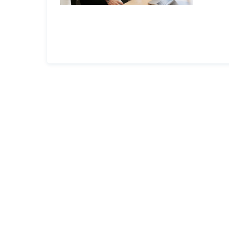
格
技
术
常
资
见
讯
问
题
关