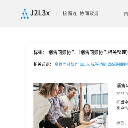
首
标签：
销售同频协作（销售同频协作相关整理
页
相关话题：
高管同频协作
J2L3x
标签功能
局域网即
产
销售
品
2025-0
在当
功
客户
能
价
标签