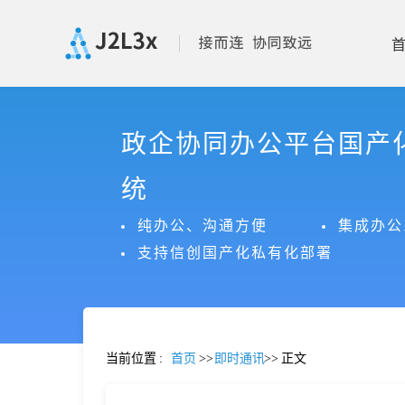
首
政企协同办公平台国产
页
统
产
纯办公、沟通方便
集成办公
支持信创国产化私有化部署
品
功
当前位置
:
首页
>>
即时通讯
>>
正文
能
价