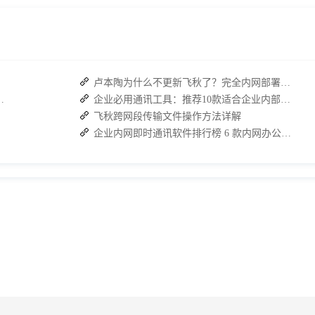
卢本陶为什么不更新飞秋了？完全内网部署的即时通讯软件推荐
：接而连如何筑牢安全防线并提效
企业必用通讯工具：推荐10款适合企业内部使用的即时沟通软件
飞秋跨网段传输文件操作方法详解
企业内网即时通讯软件排行榜 6 款内网办公必备软件介绍