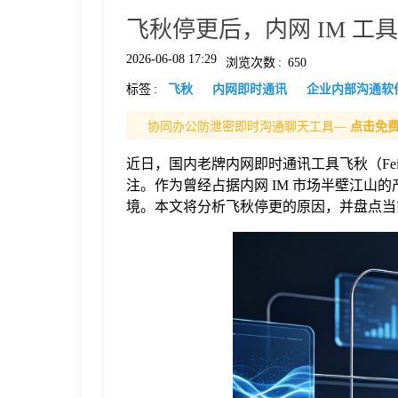
飞秋停更后，内网 IM 
格
2026-06-08 17:29
浏览次数
:
650
标签
:
飞秋
内网即时通讯
企业内部沟通软
技
协同办公防泄密即时沟通聊天工具—
点击免
术
常
近日，国内老牌内网即时通讯工具飞秋（F
注。作为曾经占据内网 IM 市场半壁江
资
见
境。本文将分析飞秋停更的原因，并盘点当前
讯
问
题
关