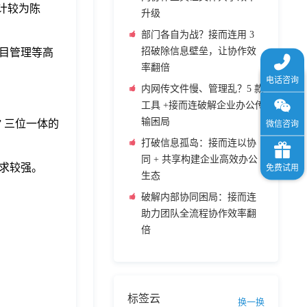
计较为陈
升级
部门各自为战？接而连用 3
招破除信息壁垒，让协作效
目管理等高
率翻倍
内网传文件慢、管理乱？5 款
工具 +接而连破解企业办公传
输困局
” 三位一体的
打破信息孤岛：接而连以协
同 + 共享构建企业高效办公
求较强。
生态
破解内部协同困局：接而连
助力团队全流程协作效率翻
倍
标签云
换一换