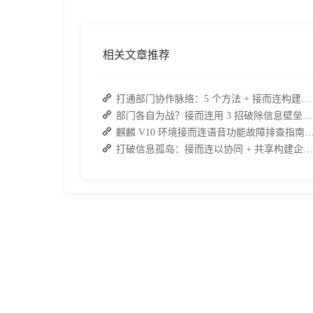
相关文章推荐
打通部门协作脉络：5 个方法 + 接而连构建顺畅联动团队
部门各自为战？接而连用 3 招破除信息壁垒，让协作效率翻倍
麒麟 V10 环境接而连语音功能故障排查指南：快速恢
打破信息孤岛：接而连以协同 + 共享构建企业高效办公生态