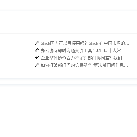
Slack国内可以直接用吗？Slack 在中国市场的使用现状及替代方案探讨
办公协同即时沟通交流工具：J2L3x 十大常用具体功能介绍
复高效协作
企业整体协作合力不足？部门协同差？我们来帮您攻破！
如何打破部门间的信息壁垒?解决部门间信息障碍