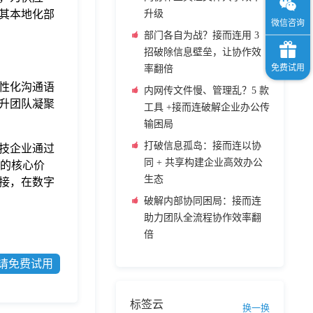
其本地化部
升级
部门各自为战？接而连用 3
招破除信息壁垒，让协作效
率翻倍
性化沟通语
内网传文件慢、管理乱？5 款
升团队凝聚
工具 +接而连破解企业办公传
输困局
打破信息孤岛：接而连以协
技企业通过
同 + 共享构建企业高效办公
中的核心价
生态
接，在数字
破解内部协同困局：接而连
助力团队全流程协作效率翻
倍
请免费试用
标签云
换一换