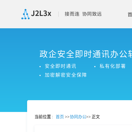
首
政企安全即时通讯办公
页
安全即时通讯
私有化部署
产
加密解密安全保障
品
功
当前位置
:
首页
>>
协同办公
>>
正文
能
价