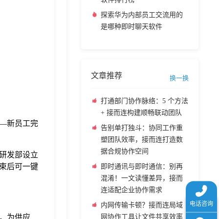
探索华为内部员工交流用的
是哪种即时聊天软件
文章推荐
换一换
打通部门协作脉络：5 个方法
+ 接而连构建顺畅联动团队
—新员工完
告别单打独斗：协同工作重
塑团队效率，接而连打造数
据合规协作空间
研发部设立
束后可一键
即时通讯与即时通信：别再
混淆！一文读懂差异，接而
连适配企业协作需求
内网传输卡顿？接而连局域
，为供应
网协作工具让文件共享效率