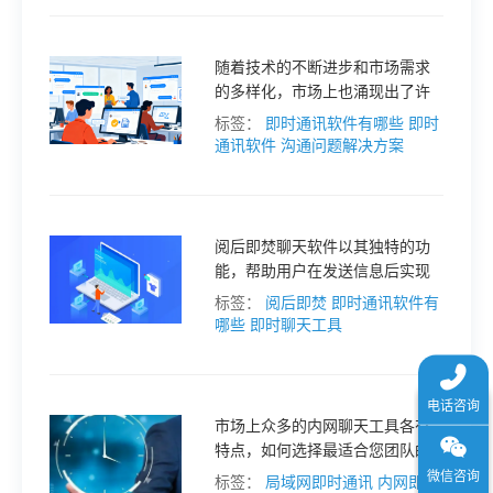
介绍。
于
随着技术的不断进步和市场需求
我
的多样化，市场上也涌现出了许
多优秀的类似布谷鸟的通讯软
标签：
即时通讯软件有哪些
即时
件。本文将为您推荐 2025 年的五
通讯软件
沟通问题解决方案
们
大主流替代方案。
下
阅后即焚聊天软件以其独特的功
能，帮助用户在发送信息后实现
载
自动删除，从而保护个人隐私。
标签：
阅后即焚
即时通讯软件有
本文将为您介绍几款受欢迎的阅
哪些
即时聊天工具
后即焚聊天软件，并推荐一款适
合团队协作的工具—接而连。
市场上众多的内网聊天工具各有
特点，如何选择最适合您团队的
工具呢？本文将为您揭秘几款热
标签：
局域网即时通讯
内网即时