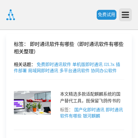
免费试用
首
标签：
即时通讯软件有哪些（即时通讯软件有哪些
相关整理）
页
相关话题：
免费即时通讯软件
单机版即时通讯
J2L3x 插
件部署
局域网即时通讯
多平台通讯软件
协同办公软件
产
本文精选多款适配麒麟系统的国
品
产替代工具，既保留飞鸽传书的
核心优势，更在协作功能、安全
标签：
国产化即时通讯
即时通讯
功
防护上实现升级，最终重点推荐
软件有哪些
银河麒麟
综合实力突出的国产品牌接而
连。
能
价