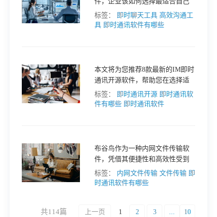
件，企业该如何选择最适合自己
的工具呢？本文将为您盘点几款
标签：
即时聊天工具
高效沟通工
热门的办公聊天软件，并分析它
具
即时通讯软件有哪些
们的特点和优势，帮助您找到提
升团队效率的最佳选择。
本文将为您推荐8款最新的IM即时
通讯开源软件，帮助您在选择适
合自己的即时通讯工具时提供参
标签：
即时通讯开源
即时通讯软
考。
件有哪些
即时通讯软件
布谷鸟作为一种内网文件传输软
件，凭借其便捷性和高效性受到
了广泛关注。那么，除了布谷
标签：
内网文件传输
文件传输
即
鸟，还有哪些类似的内网文件传
时通讯软件有哪些
输软件呢？本文将为您介绍几款
优秀的内网文件传输工具，仅供
共114篇
上一页
1
2
3
...
10
参考。