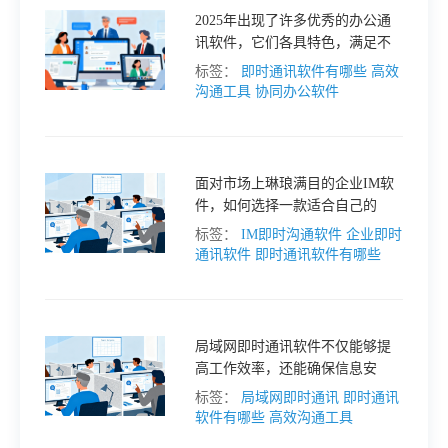
2025年出现了许多优秀的办公通
格
讯软件，它们各具特色，满足不
同团队和企业的需求。本文将为
标签：
即时通讯软件有哪些
高效
您介绍5款值得关注的高效办公通
沟通工具
协同办公软件
技
讯工具，帮助您在众多选择中找
到最适合您的那一款。
术
常
面对市场上琳琅满目的企业IM软
件，如何选择一款适合自己的
资
见
呢？以下从四个核心维度进行分
标签：
IM即时沟通软件
企业即时
析，帮助你做出明智的选择。
通讯软件
即时通讯软件有哪些
讯
问
题
局域网即时通讯软件不仅能够提
高工作效率，还能确保信息安
全。随着技术的不断进步，2025
标签：
局域网即时通讯
即时通讯
关
年出现了许多安全高效的局域网
软件有哪些
高效沟通工具
即时通讯软件，以下将为您详细