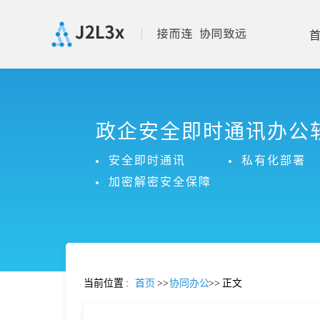
首
政企安全即时通讯办公
页
安全即时通讯
私有化部署
产
加密解密安全保障
品
功
当前位置
:
首页
>>
协同办公
>>
正文
能
价