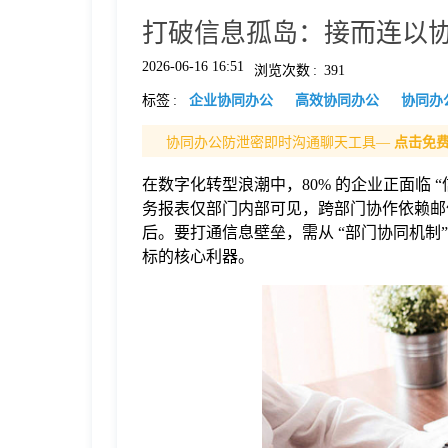
打破信息孤岛：接而连以协
格
2026-06-16 16:51
浏览次数
:
391
标签
:
企业协同办公
高效协同办公
协同办
技
协同办公防泄密即时沟通聊天工具—
点击免
术
常
在数字化转型浪潮中，80% 的企业正面临 
务报表仅部门内部可见，跨部门协作依赖邮
资
见
后。要打通信息壁垒，需从 “部门协同机制”
标的核心利器。
讯
问
题
关