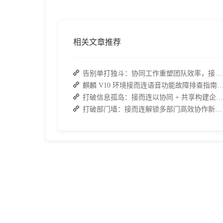
相关文章推荐
告别单打独斗：协同工作重塑团队效率，接而连打造数据合规协作空间
麒麟 V10 环境接而连语音功能故障排查指南：快速恢
打破信息孤岛：接而连以协同 + 共享构建企业高效办公生态
打破部门墙：接而连解锁多部门高效协作新路径