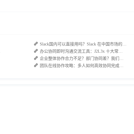
Slack国内可以直接用吗？Slack 在中国市场的使用现状及替代方案探讨
复高效协作
办公协同即时沟通交流工具：J2L3x 十大常用具体功能介绍
企业整体协作合力不足？部门协同差？我们来帮您攻破！
团队在线协作攻略：多人如何高效协同完成任务？