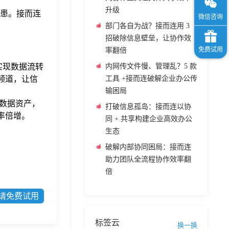
升级
隐患。接而连
部门各自为战？接而连用 3
招破除信息壁垒，让协作效
率翻倍
内网传文件慢、管理乱？5 款
实现数据流转
工具 +接而连破解企业办公传
频道，让信
输困局
数据资产，
打破信息孤岛：接而连以协
效率倍增。
同 + 共享构建企业高效办公
生态
破解内部协同困局：接而连
助力团队全流程协作效率翻
倍
请免费试用
标签云
换一换