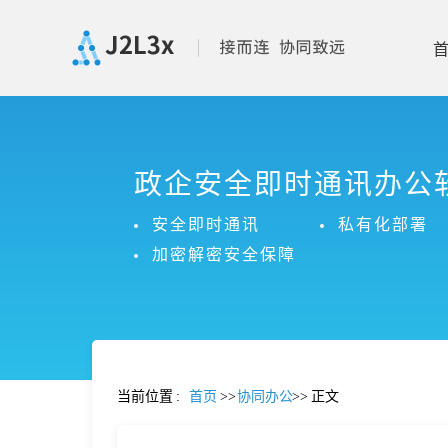
首
政企安全即时通讯办公
页
安全即时通讯
私有化部署
产
加密解密安全保障
品
功
当前位置
:
首页
>>
协同办公
>>
正文
能
价