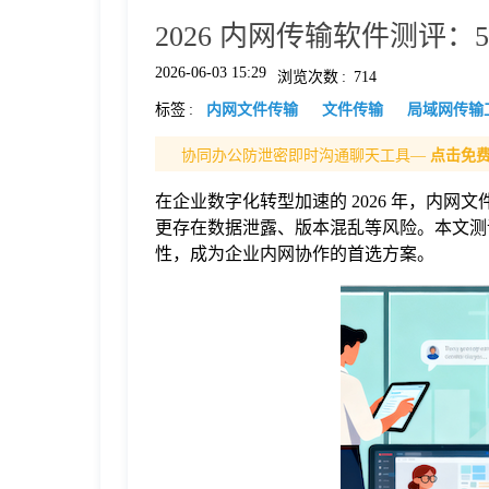
2026 内网传输软件测评：
格
2026-06-03 15:29
浏览次数
:
714
标签
:
内网文件传输
文件传输
局域网传输
技
协同办公防泄密即时沟通聊天工具—
点击免
术
常
在企业数字化转型加速的 2026 年，内网文
更存在数据泄露、版本混乱等风险。本文测
资
见
性，成为企业内网协作的首选方案。
讯
问
题
关