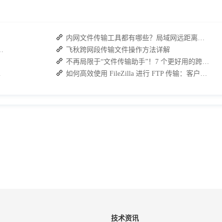
内网文件传输工具都有哪些？局域网远距离文件快速传输神器
具 +接而连破解企业办公传输困局
飞秋跨网段传输文件操作方法详解
不再局限于“文件传输助手”！7 个更好用的跨设备传输 App 推荐！
佳解决方案
如何高效使用 FileZilla 进行 FTP 传输：客户端与服务端的安装及使用指南
技术资讯