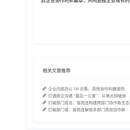
启企业协作的新篇章，共同迎接企业增长的
相关文章推荐
企业内部办公 IM 合集：高效协作利器接而连领衔推荐
打通政企沟通 “最后一公里”：从堵点到破局的路径解析
打破部门孤岛：接而连构建跨部门协作新生态
打破部门墙：接而连解锁多部门高效协作新路径