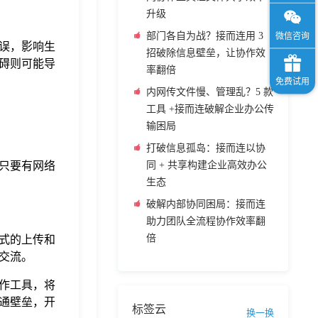
升级
部门各自为战？接而连用 3
误，影响生
招破除信息壁垒，让协作效
碍则可能导
率翻倍
内网传文件慢、管理乱？5 款
工具 +接而连破解企业办公传
输困局
打破信息孤岛：接而连以协
只要有网络
同 + 共享构建企业高效办公
生态
破解内部协同困局：接而连
助力团队全流程协作效率翻
倍
式的上传和
交流。
作工具，将
通壁垒，开
标签云
换一换