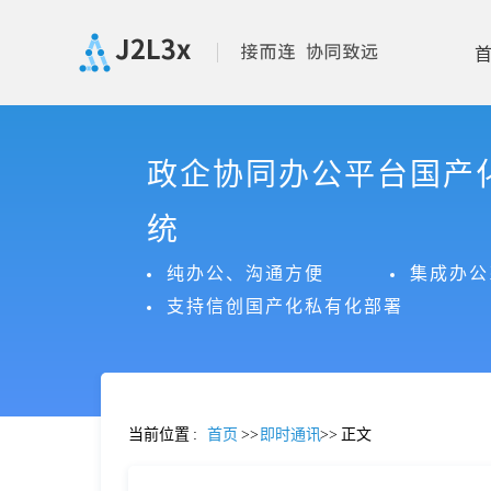
首
政企协同办公平台国产
页
统
产
纯办公、沟通方便
集成办公
支持信创国产化私有化部署
品
功
当前位置
:
首页
>>
即时通讯
>>
正文
能
价