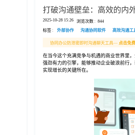
打破沟通壁垒：高效的内
格
2025-10-28 15:26
浏览次数
:
844
标签
:
外部协作
沟通协同软件
高效沟通工
技
协同办公防泄密即时沟通聊天工具—
点击免
术
常
在当今这个充满竞争与机遇的商业世界里，
强劲有力的引擎，能够推动企业破浪前行，
资
见
实现增长的关键所在。
讯
问
题
关