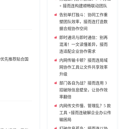
+ 接而连构建顺畅联动团队
告别单打独斗：协同工作重
塑团队效率，接而连打造数
据合规协作空间
即时通讯与即时通信：别再
混淆！一文读懂差异，接而
连适配企业协作需求
时优先推荐贴合国
内网传输卡顿？接而连局域
网协作工具让文件共享效率
升级
部门各自为战？接而连用 3
招破除信息壁垒，让协作效
率翻倍
内网传文件慢、管理乱？5 款
工具 +接而连破解企业办公传
输困局
打破信息孤岛：接而连以协