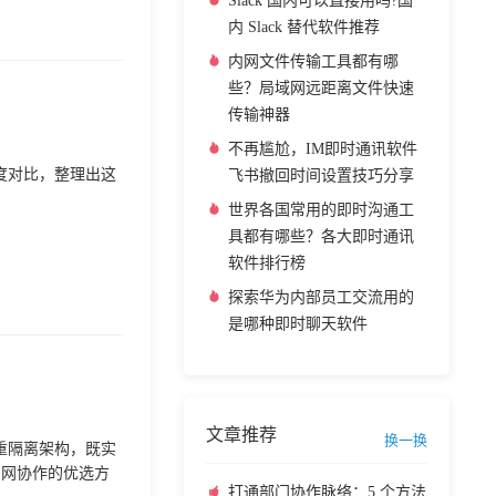
Slack 国内可以直接用吗?国
内 Slack 替代软件推荐
内网文件传输工具都有哪
些？局域网远距离文件快速
传输神器
不再尴尬，IM即时通讯软件
度对比，整理出这
飞书撤回时间设置技巧分享
世界各国常用的即时沟通工
具都有哪些？各大即时通讯
软件排行榜
探索华为内部员工交流用的
是哪种即时聊天软件
文章推荐
换一换
双重隔离架构，既实
内网协作的优选方
打通部门协作脉络：5 个方法