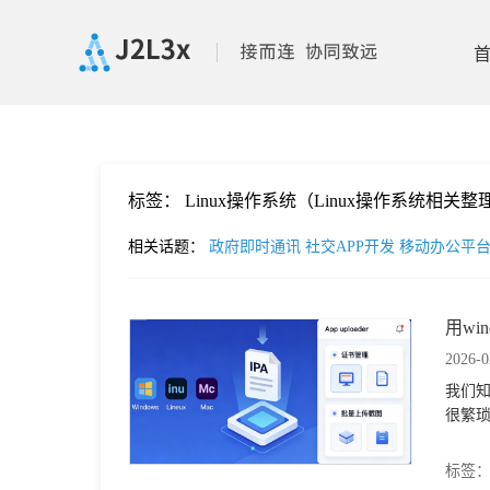
首
标签：
Linux操作系统（Linux操作系统相关整
页
相关话题：
政府即时通讯
社交APP开发
移动办公平
产
用wi
品
2026-0
我们知
功
很繁琐
能
价
标签