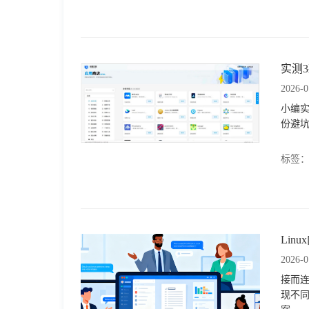
格
实测
技
2026-0
小编实
术
常
份避
资
见
标签
讯
问
题
Li
2026-0
关
接而连
现不同