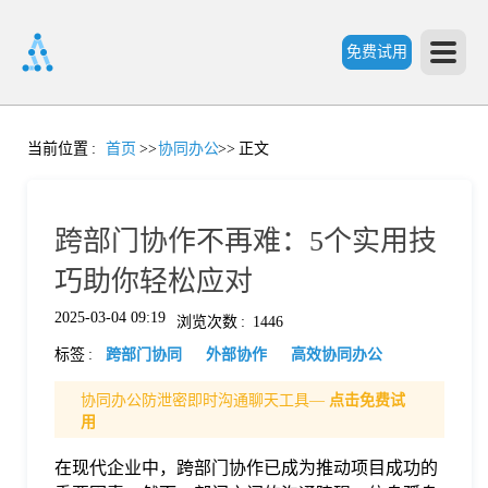
免费试用
首
当前位置
:
首页
>>
协同办公
>>
正文
页
跨部门协作不再难：5个实用技
产
巧助你轻松应对
2025-03-04 09:19
浏览次数
:
1446
品
标签
:
跨部门协同
外部协作
高效协同办公
功
协同办公防泄密即时沟通聊天工具—
点击免费试
用
能
在现代企业中，跨部门协作已成为推动项目成功的
价