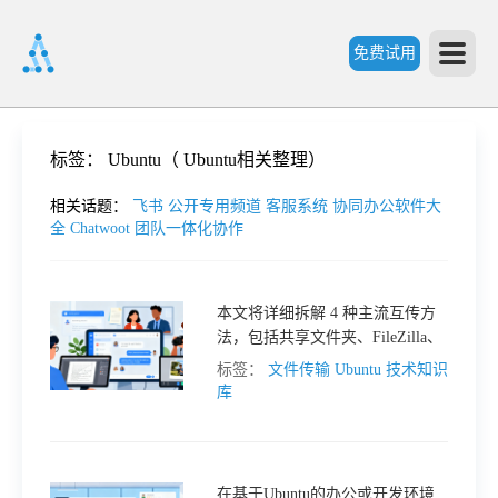
免费试用
首
标签：
Ubuntu（ Ubuntu相关整理）
页
相关话题：
飞书
公开专用频道
客服系统
协同办公软件大
全
Chatwoot
团队一体化协作
产
本文将详细拆解 4 种主流互传方
法，包括共享文件夹、FileZilla、
品
Mobaxterm SSH 及 Samba 服务，
标签：
文件传输
Ubuntu
技术知识
帮助用户根据自身需求选择最优
库
功
方案。
能
价
在基于Ubuntu的办公或开发环境