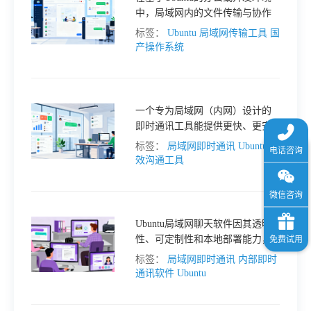
中，局域网内的文件传输与协作
格
是高频需求。无论是个人用户快
标签：
Ubuntu
局域网传输工具
国
速分享文档，还是企业团队需要
产操作系统
安全、可控地交换核心数据，选
技
择一套合适的工具都至关重要。
一个专为局域网（内网）设计的
术
常
即时通讯工具能提供更快、更安
全、更可控的沟通体验。今天，
标签：
局域网即时通讯
Ubuntu
高
资
见
就为大家盘点几款实用的 Ubuntu
效沟通工具
局域网聊天软件，其中不乏适配
国内办公习惯的优质选择。
讯
问
Ubuntu局域网聊天软件因其透明
题
性、可定制性和本地部署能力，
正成为越来越多企业的首选。
标签：
局域网即时通讯
内部即时
通讯软件
Ubuntu
关