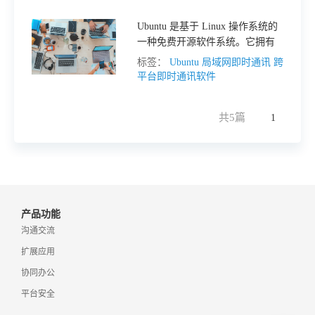
于
Ubuntu 是基于 Linux 操作系统的
一种免费开源软件系统。它拥有
我
极佳的实用性和扩展性，在市场
标签：
Ubuntu
局域网即时通讯
跨
上越来越受欢迎。以下是几款适
平台即时通讯软件
合在Ubuntu上使用的国内局域网
们
聊天软件，仅供参考。
共5篇
1
下
载
产品功能
沟通交流
扩展应用
协同办公
平台安全