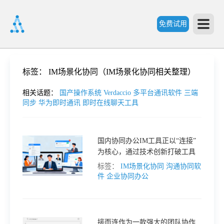
免费试用
首
标签：
IM场景化协同（IM场景化协同相关整理）
页
相关话题：
国产操作系统
Verdaccio
多平台通讯软件
三端
同步
华为即时通讯
即时在线聊天工具
产
国内协同办公IM工具正以“连接”
为核心，通过技术创新打破工具
品
壁垒、重构沟通逻辑，让企业协
标签：
IM场景化协同
沟通协同软
作从“被动响应”转向“主动协同”，
件
企业协同办公
功
彻底告别低效内耗。
能
价
接而连作为一款强大的团队协作