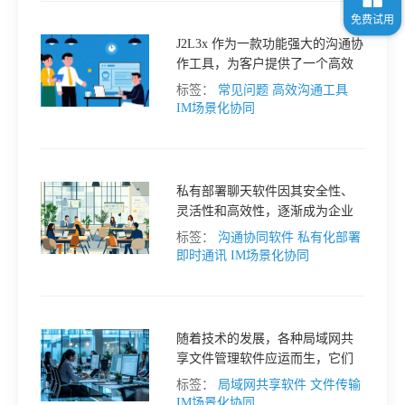
J2L3x 作为一款功能强大的沟通协
作工具，为客户提供了一个高效
管理对话的平台，帮助客户支持
标签：
常见问题
高效沟通工具
团队在日常工作中实现高效沟通
IM场景化协同
和问题解决。
私有部署聊天软件因其安全性、
灵活性和高效性，逐渐成为企业
提升团队协作效率的重要工具。
标签：
沟通协同软件
私有化部署
本文将探讨私有部署聊天软件的
即时通讯
IM场景化协同
应用案例，以及如何通过这种工
具提升团队协作效率。
随着技术的发展，各种局域网共
享文件管理软件应运而生，它们
在功能、易用性和适用场景上各
标签：
局域网共享软件
文件传输
具特色。
IM场景化协同