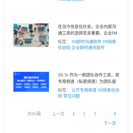
在当今信息化社会，企业内部沟
通工具的选择至关重要。企业IM
软件是企业内部沟通的重要工
标签：
IM即时沟通软件
IM场景
具，可以提高工作效率，促进团
化协同
企业即时通讯软件
队协作。
J2L3x 作为一款团队协作工具，其
专用频道（私密频道）为团队提
供了一个安全、私密的沟通空
标签：
公开专用频道
IM场景化协
间。以下是 J2L3x 专用频道的一
同
常见问题
些典型应用场景：
共86篇
上一页
1
2
3
...
8
下一页