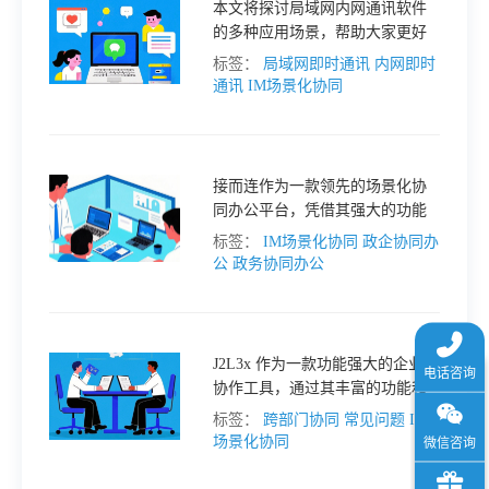
本文将探讨局域网内网通讯软件
于
的多种应用场景，帮助大家更好
地理解其重要性和实际应用。
标签：
局域网即时通讯
内网即时
我
通讯
IM场景化协同
们
接而连作为一款领先的场景化协
同办公平台，凭借其强大的功能
下
和灵活的解决方案，为政企机构
标签：
IM场景化协同
政企协同办
提供了满足多样化需求的全新工
公
政务协同办公
载
作模式。
J2L3x 作为一款功能强大的企业级
协作工具，通过其丰富的功能和
灵活的使用方式，为企业提供了
标签：
跨部门协同
常见问题
IM
高效的跨部门沟通解决方案。
场景化协同