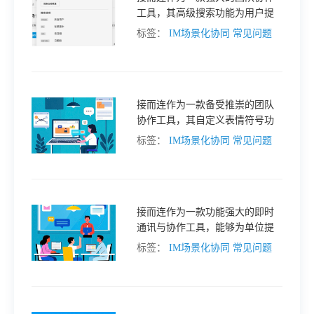
工具，其高级搜索功能为用户提
格
供了多种高效的信息检索方式，
标签：
IM场景化协同
常见问题
极大地优化了工作流程。以下是
接而连高级搜索功能的常见应用
技
场景：
接而连作为一款备受推崇的团队
术
常
协作工具，其自定义表情符号功
能为用户提供了独特的表达方
标签：
IM场景化协同
常见问题
式，丰富了沟通体验。那么，接
资
见
而连自定义表情符号的使用场景
究竟有哪些呢？
讯
问
接而连作为一款功能强大的即时
通讯与协作工具，能够为单位提
题
供高效、安全的任务下发和管理
标签：
IM场景化协同
常见问题
解决方案。
关