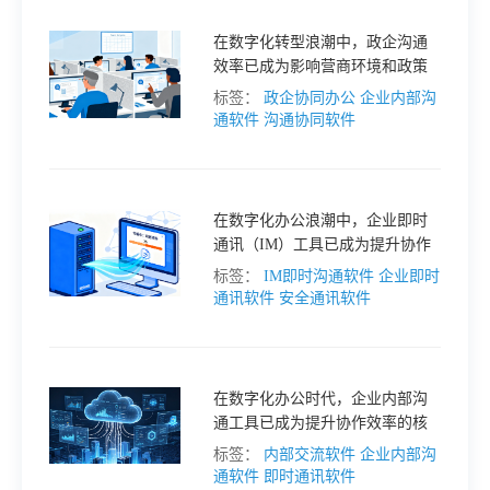
的实践案例，探讨数字化手段如
何驱动企业从 “数据割裂” 走向
在数字化转型浪潮中，政企沟通
“互联互通”。
效率已成为影响营商环境和政策
落地的关键因素。然而，当前政
标签：
政企协同办公
企业内部沟
企沟通仍存在诸多堵点，导致政
通软件
沟通协同软件
策红利难以快速转化为企业发展
动力。本文深入剖析政企沟通的
现存难题，并结合数字化工具提
出针对性解决对策，助力构建 “亲
在数字化办公浪潮中，企业即时
清” 政商关系。
通讯（IM）工具已成为提升协作
效率的核心基础设施。然而，面
标签：
IM即时沟通软件
企业即时
对市场上数十款产品，企业选型
通讯软件
安全通讯软件
时往往陷入 “功能堆砌” 与 “安全
合规” 的两难。本文通过对比主流
IM 工具的核心特性，为企业提供
从需求匹配到价值落地的选型框
在数字化办公时代，企业内部沟
架。
通工具已成为提升协作效率的核
心基础设施。从传统邮件到即时
标签：
内部交流软件
企业内部沟
通讯，工具的迭代直接影响组织
通软件
即时通讯软件