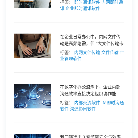
在应用逻辑和价值定位上存在明
标签：
即时通讯软件
内网即时通
显差异。厘清这些区别，有助于
讯
企业即时通讯软件
格
企业选择更适配自身需求的协作
工具，比如专注于团队协作的接
而连平台。
技
在企业日常办公中，内网文件传
输是高频刚需，但 “大文件传输卡
术
常
顿、文件版本混乱、权限管理缺
标签：
内网文件传输
文件传输
企
失” 等问题，严重拖垮协作效率。
业管理软件
本文盘点 5 款主流局域网传输工
资
见
具，并重点推荐集成传输与协作
的 接而连，一站式解决内网传输
痛点。
讯
问
在数字化办公浪潮下，企业内部
沟通效率直接决定组织协作能
力。面对跨部门沟通壁垒、远程
标签：
内部交流软件
IM即时沟通
题
协作信息滞后、数据安全隐患等
软件
沟通协同软件
痛点，选择一款适配企业需求的
IM 工具至关重要。本文将盘点主
关
流企业办公 IM 软件，并重点推荐
专注高效协同的 接而连，助力企
我们筛选出 3 套兼顾安全与效率