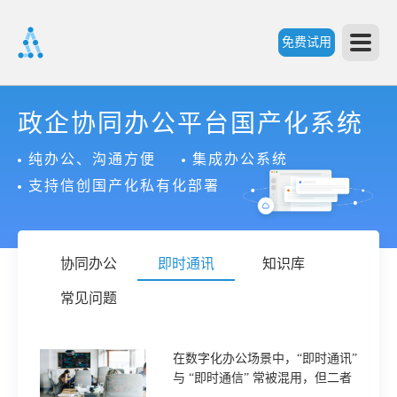
免费试用
首
政企协同办公平台国产化系统
纯办公、沟通方便
集成办公系统
页
支持信创国产化私有化部署
产
协同办公
即时通讯
知识库
品
常见问题
功
在数字化办公场景中，“即时通讯”
与 “即时通信” 常被混用，但二者
能
价