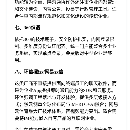
功能较为全面，除沟通协作外还注重企业内部管理
和文化建设，内置公告、投票等行政管理工具。适
合注重内部流程规范化和文化建设的传统企业。
七、360织语
依托360的技术底子，安全防护扎实，内网登录限
制、多维度身份认证配齐。统一门户能整合多个业
务系统，实现单点登录，免费版对中型企业足够
用。
八、环信/融云/网易云信
这类厂商不直接提供面向终端员工的聊天软件，而
是为企业App提供即时通讯能力的SDK和云服务。
环信强调工程落地与开发体验，提供多层级接入方
式；融云侧重全球化布局与IM+RTC+AI融合；网易
云信背靠大厂技术体系，音视频能力突出。适合需
要将IM能力嵌入自有产品的互联网企业。
企业在选择内部沟通工具时，需综合考虑安全需