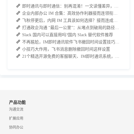
即时通讯与即时通信：别再混淆！一文读懂差异，接而连适配企业协作需求
企业内部办公 IM 合集：高效协作利器接而连领衔推荐
飞秋停更后，内网 IM 工具该如何选择？接而连成企业新宠
打通政企沟通 “最后一公里”：从堵点到破局的路径解析
Slack 国内可以直接用吗?国内 Slack 替代软件推荐
不再尴尬，IM即时通讯软件飞书撤回时间设置技巧分享
小技巧大作用，飞书消息删除撤回时间这样设置
21个精选开源免费的客服聊天、IM即时通讯系统，助力企业沟通效率提升
产品功能
沟通交流
扩展应用
协同办公