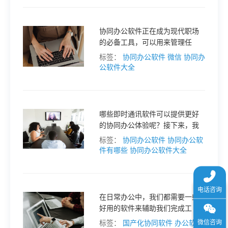
于
协同办公软件正在成为现代职场
我
的必备工具，可以用来管理任
务、协作沟通、共享文件等。在
标签：
协同办公软件
微信
协同办
国内，有许多协同办公软件可供
公软件大全
们
选择，下面将介绍一些方便实用
的协同办公软件。
下
哪些即时通讯软件可以提供更好
的协同办公体验呢？接下来，我
载
们将介绍国内的一些即时通讯软
标签：
协同办公软件
协同办公软
件，帮助大家更好地选择合适的
件有哪些
协同办公软件大全
协同办公工具。
在日常办公中，我们都需要一些
好用的软件来辅助我们完成工
作。但是，很多人可能并不知道
标签：
国产化协同软件
办公软件