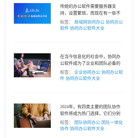
传统的办公软件需要服务器支
格
持，设置繁琐，而现在有一些不
需要服务器的局域网协同办公软
标签：
局域网协同办公
协同办公
件，让团队成员可以更加便捷地
软件
协同办公软件大全
技
进行协作和沟通。
术
常
在当今信息化的社会中，协同办
公软件成为了企业和团队必备的
资
见
工具之一。它们不仅可以提高工
标签：
企业协同办公
协同办公软
作效率，还可以促进团队之间的
件
协同办公软件大全
沟通和协作。在众多的协同软件
讯
问
中，有一些备受推崇，下面我们
就来看看一些值得推荐的协同办
公软件。
题
2024年，有四类主要的团队协作
软件将成为热门选择，它们分别
是项目管理软件、沟通协作软
标签：
团队协同办公
团队一体化
关
件、文字处理软件和远程控制软
协作
协同办公软件大全
件。