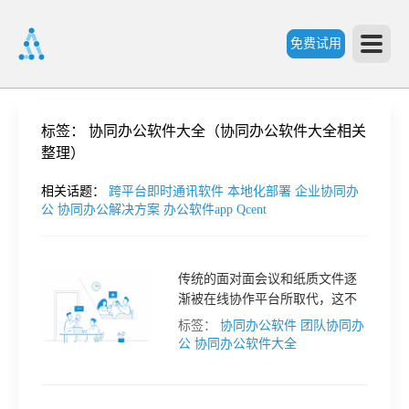
免费试用
首
标签：
协同办公软件大全（协同办公软件大全相关
整理）
页
相关话题：
跨平台即时通讯软件
本地化部署
企业协同办
公
协同办公解决方案
办公软件app
Qcent
产
传统的面对面会议和纸质文件逐
品
渐被在线协作平台所取代，这不
仅提高了工作效率，还促进了团
标签：
协同办公软件
团队协同办
功
队成员之间的沟通与协作。
公
协同办公软件大全
能
价