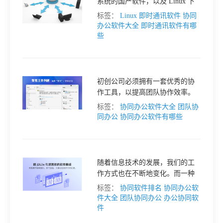
系统的国产软件，以及 Linux 下
好用的神级办公软件和常用的
标签：
Linux 即时通讯软件
协同
office 办公软件。
办公软件大全
即时通讯软件有哪
些
初创公司必须拥有一套优秀的协
作工具，以提高团队协作效率。
那么，接下来我将为大家分享一
标签：
协同办公软件大全
团队协
些互联网初创公司必备的团队协
同办公
协同办公软件有哪些
作工具。
随着信息技术的发展，我们的工
作方式也在不断地变化。而一种
被誉为“团队协作神器”的办公协同
标签：
协同软件排名
协同办公软
工具，让团队间的沟通与协作变
件大全
团队协同办公
办公协同软
得更加方便高效，这就是J2L3x。
件
那么，J2L3x有哪些功能呢？