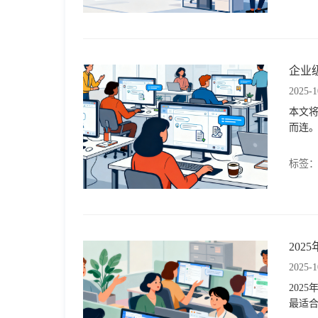
格
企业
技
2025-1
本文
术
常
而连
资
见
标签
讯
问
题
20
2025-1
关
202
最适