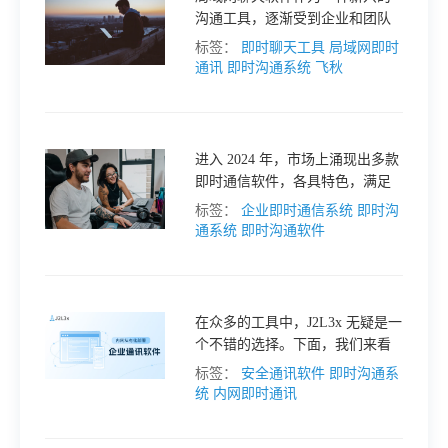
沟通工具，逐渐受到企业和团队
格
的青睐。本文将推荐几款类似飞
标签：
即时聊天工具
局域网即时
秋的局域网聊天软件，仅供参
通讯
即时沟通系统
飞秋
考。
技
进入 2024 年，市场上涌现出多款
术
常
即时通信软件，各具特色，满足
不同用户的需求。本文将探讨
标签：
企业即时通信系统
即时沟
资
见
2024 年最受欢迎的即时通信软
通系统
即时沟通软件
件，分析用户反馈与使用体验，
仅供参考。
讯
问
在众多的工具中，J2L3x 无疑是一
题
个不错的选择。下面，我们来看
看为什么 J2L3x 是一款值得推荐
标签：
安全通讯软件
即时沟通系
的内网win10平台私有部署的即时
统
内网即时通讯
关
沟通软件。