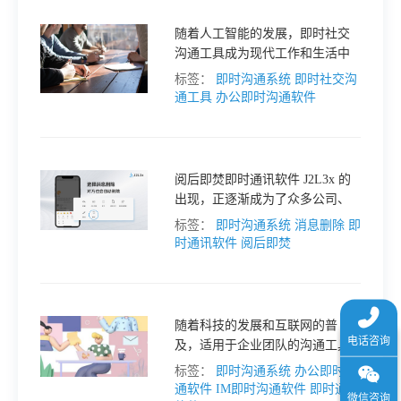
于
随着人工智能的发展，即时社交
沟通工具成为现代工作和生活中
我
不可或缺的工具之一。无论是在
标签：
即时沟通系统
即时社交沟
工作中协调团队合作，还是在日
通工具
办公即时沟通软件
常生活中与朋友家人保持联系，
们
即时社交沟通工具都扮演着不可
替代的角色。
下
阅后即焚即时通讯软件 J2L3x 的
出现，正逐渐成为了众多公司、
团队沟通交流的首选工具。本文
标签：
即时沟通系统
消息删除
即
载
将从以下方面，阐述 J2L3x 的特
时通讯软件
阅后即焚
点以及其在工作中的应用。
随着科技的发展和互联网的普
及，适用于企业团队的沟通工具
越来越多。本文将围绕着“10款适
标签：
即时沟通系统
办公即时沟
用于企业团队沟通的顶级通讯工
通软件
IM即时沟通软件
即时通讯