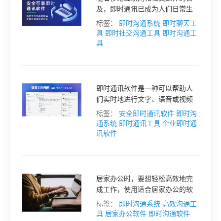
及，即时通讯已成为人们日常生
活和工作中不可缺少的工具。在
标签：
即时沟通系统
即时聊天工
众多的即时通讯工具中，如何选
具
即时社交沟通工具
即时沟通工
择合适的工具是很多人关心的问
具
题。将为您提供一些建议。
即时通讯软件是一种可以帮助人
们实时地进行文字、语音或视频
通讯的应用程序。对于个人或是
标签：
安全即时通讯软件
即时沟
团队来说，一般会用即时通讯软
通系统
即时通讯工具
企业即时通
件的文字语音功能、文件共享功
讯软件
能、视频会议功能等进行沟通、
协作和管理。
居家办公时，要想轻松高效地完
成工作，使用适合居家办公的软
件是很有必要的。以下小蚁为大
标签：
即时沟通系统
高效沟通工
家推荐几款适合居家办公的常用
具
居家办公软件
即时沟通软件