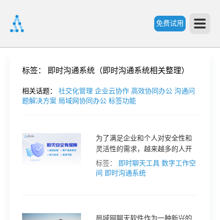
免费试用
首
标签：
即时沟通系统（即时沟通系统相关整理）
页
相关话题：
社交化管理
企业云协作
高效协同办公
沟通问
题解决方案
局域网协同办公
标签功能
产
为了满足企业和个人对安全性和
灵活性的需求，越来越多的人开
品
始关注可以自己配置服务器的聊
标签：
即时聊天工具
数字工作空
天软件。
间
即时沟通系统
功
能
价
局域网聊天软件作为一种新兴的