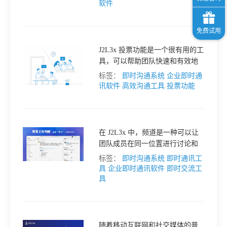
具排行”，介绍 J2L3x 等十款顶级
软件
的企业通讯工具。
J2L3x 投票功能是一个很有用的工
具，可以帮助团队快速和有效地
做出决策。投票功能可以帮助团
标签：
即时沟通系统
企业即时通
队或群体快速做出决策，并提高
讯软件
高效沟通工具
投票功能
决策的可信度和透明度，如：帮
助决策者快速做出决策；有利于
提高决策的可信度；体现了透明
度和公正性等。
在 J2L3x 中，频道是一种可以让
团队成员在同一位置进行讨论和
协作的方式。频道列表位于 J2L3x
标签：
即时沟通系统
即时通讯工
的左侧边栏。频道分为三种类
具
企业即时通讯软件
即时交流工
型：公开频道、专用频道和私
具
信。频道可以根据主题、项目、
团队成员等进行分类，并设置不
同的权限和通知方式。
随着移动互联网和社交媒体的普