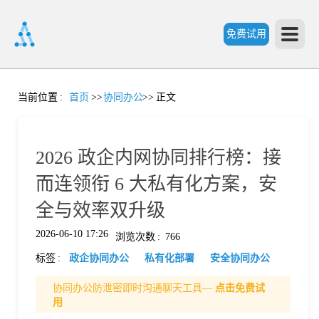
免费试用
首
当前位置
:
首页
>>
协同办公
>>
正文
页
2026 政企内网协同排行榜：接
产
而连领衔 6 大私有化方案，安
全与效率双升级
品
2026-06-10 17:26
浏览次数
:
766
标签
:
政企协同办公
私有化部署
安全协同办公
功
协同办公防泄密即时沟通聊天工具—
点击免费试
用
能
价