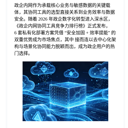
政企内网作为承载核心业务与敏感数据的关键载
格
体，其协同工具的选型直接关系到业务效率与数据
安全。随着 2026 年政企数字化转型进入深水区，
《政企内网协同工具竞争力排行榜》正式发布，
技
6 套私有化部署方案凭借 “安全加固 + 效率提能” 的
双重优势成为市场焦点，其中 接而连以去中心化架
术
构与场景化协同能力脱颖而出，成为政企用户的热
常
门选择。
资
见
讯
问
题
关