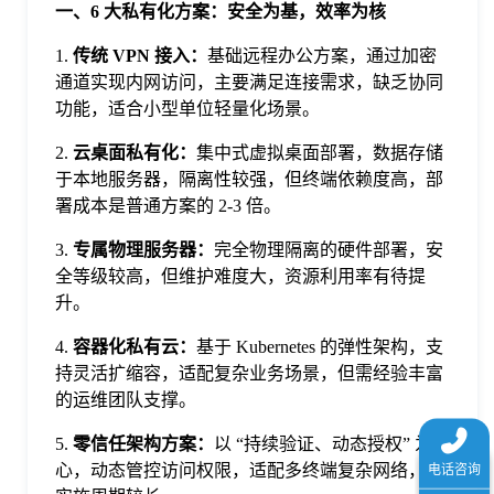
一、
6 大私有化方案：安全为基，效率为核
于
1.
传统 VPN 接入：
基础远程办公方案，通过加密
通道实现内网访问，主要满足连接需求，缺乏协同
我
功能，适合小型单位轻量化场景。
们
2.
云桌面私有化：
集中式虚拟桌面部署，数据存储
于本地服务器，隔离性较强，但终端依赖度高，部
署成本是普通方案的 2-3 倍。
下
3.
专属物理服务器：
完全物理隔离的硬件部署，安
全等级较高，但维护难度大，资源利用率有待提
载
升。
4.
容器化私有云：
基于 Kubernetes 的弹性架构，支
持灵活扩缩容，适配复杂业务场景，但需经验丰富
的运维团队支撑。
5.
零信任架构方案：
以 “持续验证、动态授权” 为核
心，动态管控访问权限，适配多终端复杂网络，但