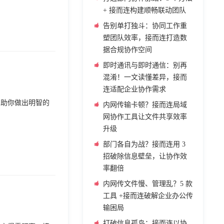
+ 接而连构建顺畅联动团队
告别单打独斗：协同工作重
塑团队效率，接而连打造数
据合规协作空间
即时通讯与即时通信：别再
混淆！一文读懂差异，接而
连适配企业协作需求
帮助你做出明智的
内网传输卡顿？接而连局域
网协作工具让文件共享效率
升级
部门各自为战？接而连用 3
招破除信息壁垒，让协作效
率翻倍
内网传文件慢、管理乱？5 款
工具 +接而连破解企业办公传
输困局
打破信息孤岛：接而连以协