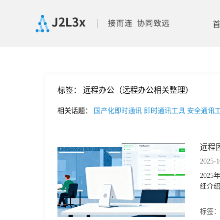
首
标签：
远程办公（远程办公相关整理）
页
相关话题：
国产化即时通讯
即时通讯工具
安全通讯
产
远程
品
2025-1
202
功
细介
能
价
标签