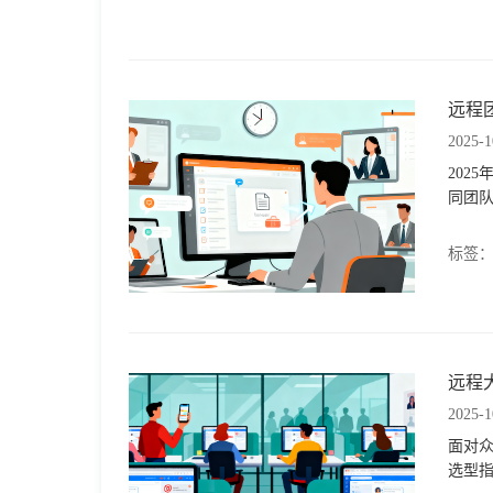
格
远程
技
2025-1
202
术
常
同团
资
见
标签
讯
问
题
远程
2025-1
关
面对
选型