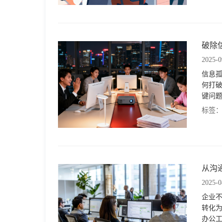
破除
2025-0
信息
何打
键问
标签
从沟
2025-0
企业
转化
办公