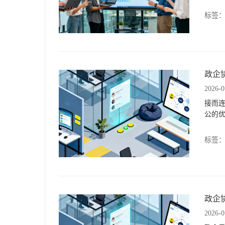
于
标签
我
们
政企
2026-0
下
接而
公的
载
标签
政企
2026-0