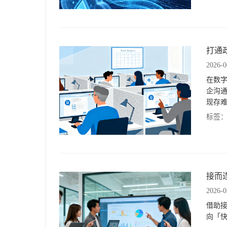
格
打通
技
2026-0
在数
术
常
企沟
现存难
资
见
标签
讯
问
题
接而
2026-0
关
借助
向「