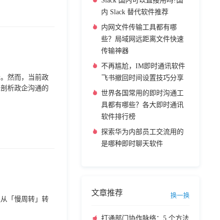
Slack 国内可以直接用吗?国
内 Slack 替代软件推荐
内网文件传输工具都有哪
些？局域网远距离文件快速
传输神器
不再尴尬，IM即时通讯软件
素。然而，当前政
飞书撤回时间设置技巧分享
入剖析政企沟通的
世界各国常用的即时沟通工
。
具都有哪些？各大即时通讯
软件排行榜
探索华为内部员工交流用的
是哪种即时聊天软件
文章推荐
换一换
程从「慢周转」转
打通部门协作脉络：5 个方法