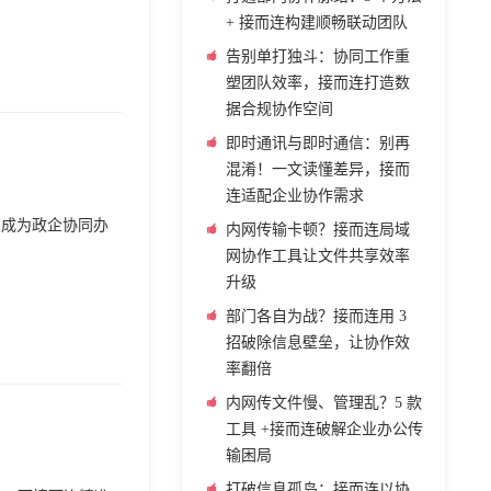
+ 接而连构建顺畅联动团队
告别单打独斗：协同工作重
塑团队效率，接而连打造数
据合规协作空间
即时通讯与即时通信：别再
混淆！一文读懂差异，接而
连适配企业协作需求
，成为政企协同办
内网传输卡顿？接而连局域
网协作工具让文件共享效率
升级
部门各自为战？接而连用 3
招破除信息壁垒，让协作效
率翻倍
内网传文件慢、管理乱？5 款
工具 +接而连破解企业办公传
输困局
打破信息孤岛：接而连以协