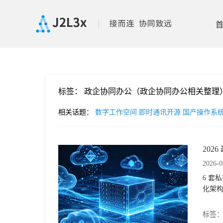
首
标签：
政企协同办公（政企协同办公相关整理
页
相关话题：
数字工作空间
即时通讯开源
国产操作系
产
20
品
2026-0
6 套
功
化架
能
价
标签