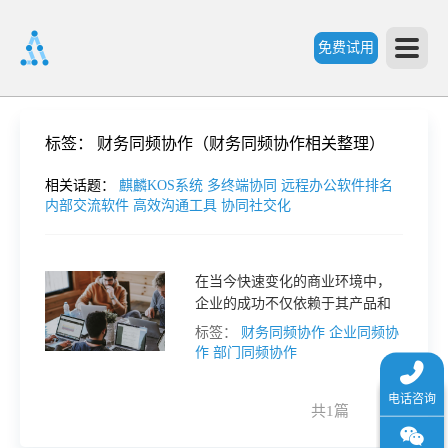
免费试用
首
标签：
财务同频协作（财务同频协作相关整理）
页
相关话题：
麒麟KOS系统
多终端协同
远程办公软件排名
内部交流软件
高效沟通工具
协同社交化
产
在当今快速变化的商业环境中，
企业的成功不仅依赖于其产品和
品
服务的质量，更在于各部门之间
标签：
财务同频协作
企业同频协
的高效协作。
作
部门同频协作
功
共1篇
1
能
价