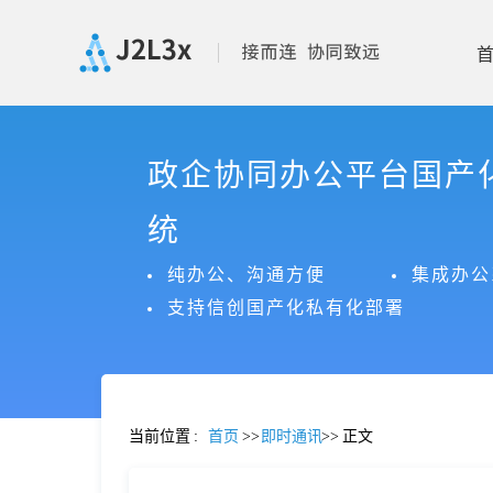
首
政企协同办公平台国产
页
统
产
纯办公、沟通方便
集成办公
支持信创国产化私有化部署
品
功
当前位置
:
首页
>>
即时通讯
>>
正文
能
价