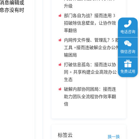
持消息编辑或
升级
息亦没有时
部门各自为战？接而连用 3
招破除信息壁垒，让协作效
率翻倍
内网传文件慢、管理乱？5 款
工具 +接而连破解企业办公传
输困局
打破信息孤岛：接而连以协
同 + 共享构建企业高效办公
生态
破解内部协同困局：接而连
助力团队全流程协作效率翻
倍
标签云
换一换