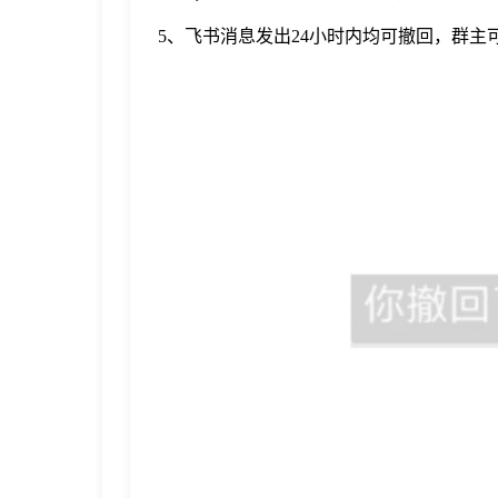
于
5、飞书消息发出24小时内均可撤回，群
我
们
下
载