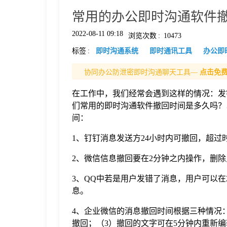
常用的办公即时沟通软件撤回
格
2022-08-11 09:18
浏览次数
:
10473
标签
:
即时沟通系统
即时通讯工具
办公即
技
协同办公防泄密即时沟通聊天工具—
点击免
术
常
在工作中，我们经常会遇到这样的情况：发
们常用的即时沟通软件撤回时间是多久吗？
资
见
间：
1、钉钉消息发送方24小时内可撤回，超
讯
问
2、微信信息撤回要在2分钟之内操作，删
题
3、QQ中若是用户发错了消息，用户可以
息。
关
4、企业微信的消息撤回时间根据三种情况：
撤回；（3）撤回的文字可在5分钟内重新