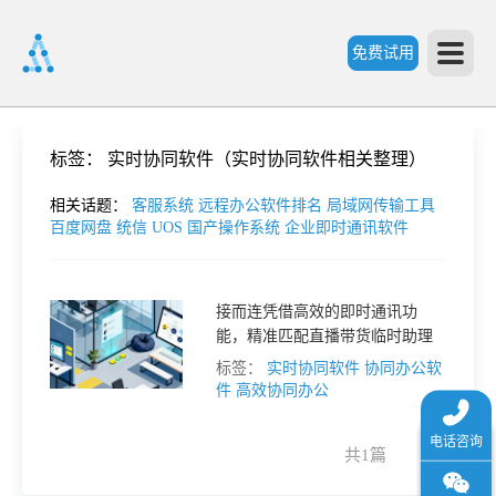
免费试用
首
标签：
实时协同软件（实时协同软件相关整理）
页
相关话题：
客服系统
远程办公软件排名
局域网传输工具
百度网盘
统信 UOS 国产操作系统
企业即时通讯软件
产
接而连凭借高效的即时通讯功
能，精准匹配直播带货临时助理
品
场景的核心需求，实现信息秒级
标签：
实时协同软件
协同办公软
流转、协同无缝衔接，为直播高
件
高效协同办公
功
效控场赋能。
共1篇
1
能
价