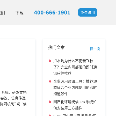
我们
下载
免费试用
热门文章
换一换
卢本陶为什么不更新飞秋
了？完全内网部署的即时通
讯软件推荐
企业必用通讯工具：推荐10
款适合企业内部使用的即时
M 系统、研发文档
沟通软件
效会议，信息传递
国产化环境统信 uos 系统如
同机制” 与 “信
何安装第三方插件
利器。