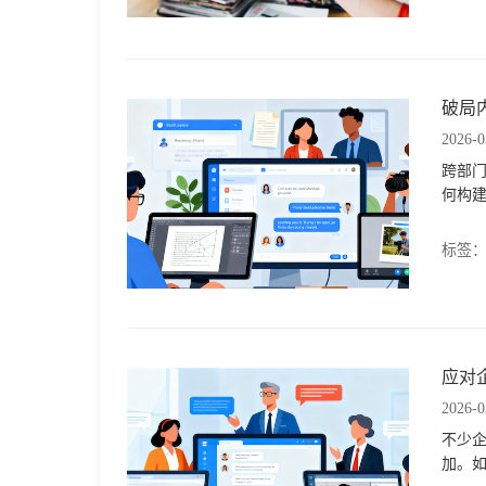
格
破局
技
2026-0
跨部
术
常
何构
资
见
标签
讯
问
题
应对
2026-0
关
不少
加。