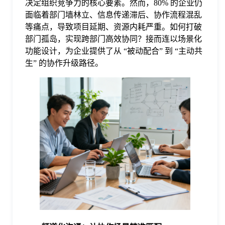
决定组织竞争力的核心要素。然而，80% 的企业仍
面临着部门墙林立、信息传递滞后、协作流程混乱
格
等痛点，导致项目延期、资源内耗严重。如何打破
部门孤岛，实现跨部门高效协同？接而连以场景化
功能设计，为企业提供了从 “被动配合” 到 “主动共
技
生” 的协作升级路径。
术
常
资
见
讯
问
题
关