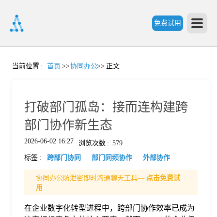
免费试用
首
当前位置
:
首页
>>
协同办公
>>
正文
页
打破部门孤岛：接而连构建跨
产
部门协作新生态
2026-06-02 16:27
浏览次数
:
579
品
标签
:
跨部门协同
部门同频协作
外部协作
功
协同办公防泄密即时沟通聊天工具—
点击免费试
用
能
在企业数字化转型进程中，跨部门协作效率已成为
价