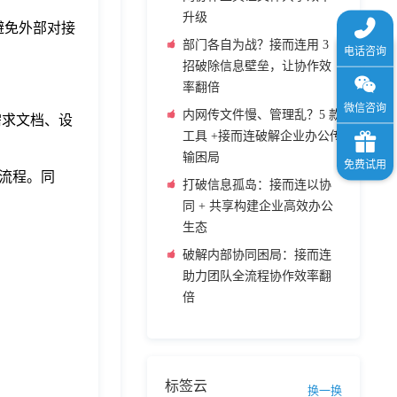
升级
避免外部对接
部门各自为战？接而连用 3
招破除信息壁垒，让协作效
率翻倍
内网传文件慢、管理乱？5 款
需求文档、设
工具 +接而连破解企业办公传
输困局
流程。同
打破信息孤岛：接而连以协
同 + 共享构建企业高效办公
生态
破解内部协同困局：接而连
助力团队全流程协作效率翻
倍
标签云
换一换