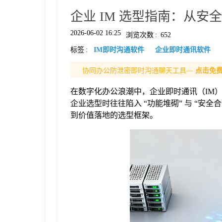
企业 IM 选型指南：从
格
2026-06-02 16:25
浏览次数
:
652
标签
:
IM即时沟通软件
企业即时通讯软件
技
协同办公防泄密即时沟通聊天工具—
点击免
术
常
在数字化办公浪潮中，企业即时通讯（IM
企业选型时往往陷入 “功能堆砌” 与 “安
资
见
到价值落地的选型框架。
讯
问
题
关