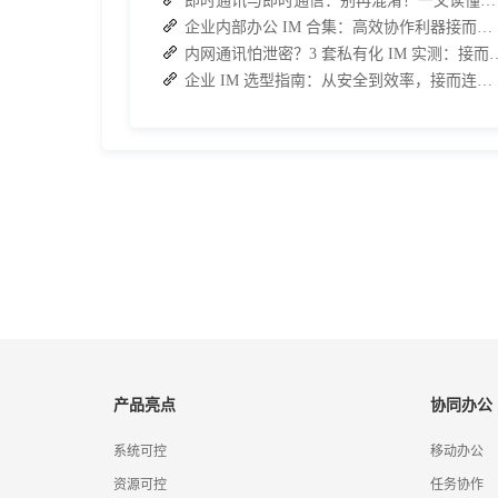
即时通讯与即时通信：别再混淆！一文读懂差异，接而连适配企业协作需求
企业内部办公 IM 合集：高效协作利器接而连领衔推荐
内网通讯怕泄密？3 套私有化 IM 实测
企业 IM 选型指南：从安全到效率，接而连如何成为中大型企业首选
产品亮点
协同办公
系统可控
移动办公
资源可控
任务协作