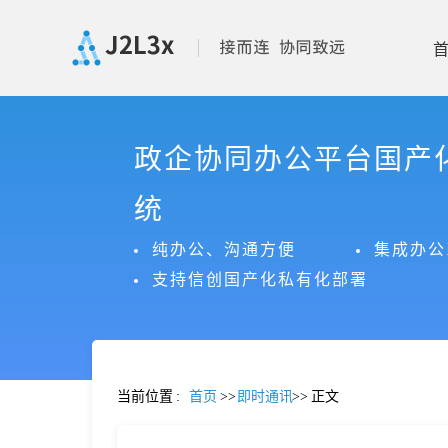
首
政企协同办公平台国产
页
统
产
纯办公、沟通方便
集成办公
支持信创国产化私有化部署
品
功
当前位置
:
首页
>>
即时通讯
>>
正文
能
价