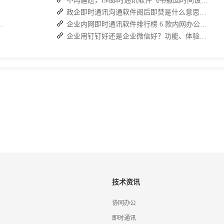
不再尴尬，IM即时通讯软件飞书撤回时间设置技巧分享
政企即时通讯沟通软件阅后即焚是什么意思？安全聊天软件介绍
：接而连如何筑牢安全防线并提效
企业内网即时通讯软件排行榜 6 款内网办公必备软件介绍
企业用钉钉好还是企业微信好？功能、体验、安全性全面分析
技术资讯
协同办公
即时通讯