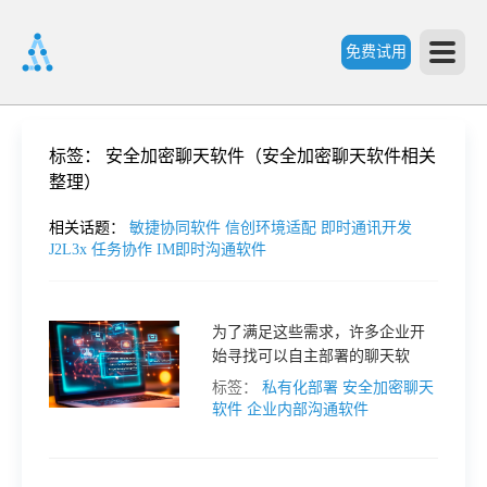
免费试用
首
标签：
安全加密聊天软件（安全加密聊天软件相关
整理）
页
相关话题：
敏捷协同软件
信创环境适配
即时通讯开发
J2L3x
任务协作
IM即时沟通软件
产
为了满足这些需求，许多企业开
品
始寻找可以自主部署的聊天软
件，以确保沟通的安全性和可控
标签：
私有化部署
安全加密聊天
功
性。本文将介绍几款可以自行部
软件
企业内部沟通软件
署的聊天软件，帮助企业提升沟
通的安全性。
能
价