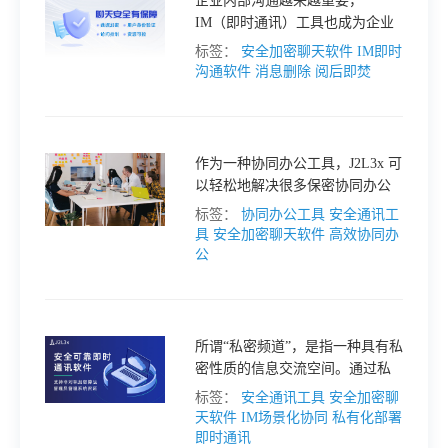
企业内部沟通越来越重要，
IM（即时通讯）工具也成为企业
办公中不可或缺的一部分。企业
标签：
安全加密聊天软件
IM即时
IM 具有保密性、高效性、协同性
沟通软件
消息删除
阅后即焚
等多种优势，然而，对于一些敏
感信息的传递，较为保密的信
息，带阅后即焚的功能能够加强
信息的保密性，起到至关重要的
作为一种协同办公工具，J2L3x 可
作用。
以轻松地解决很多保密协同办公
的痛点。在本文中，我们将探讨
标签：
协同办公工具
安全通讯工
目前保密协同办公中存在的一些
具
安全加密聊天软件
高效协同办
问题，并说明 J2L3x 如何帮助解
公
决这些问题。
所谓“私密频道”，是指一种具有私
密性质的信息交流空间。通过私
密频道，用户可以和特定的人或
标签：
安全通讯工具
安全加密聊
特定的团队分享私密信息，而不
天软件
IM场景化协同
私有化部署
会泄露给其他人。这种形式的信
即时通讯