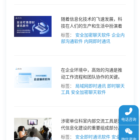
于
随着信息化技术的飞速发展，科
我
技在人们的生产和生活中扮演着
越来越重要的角色。
标签：
安全加密聊天软件
企业内
部沟通软件
内网即时通讯
们
下
在企业环境中，高效的沟通是推
动工作流程和团队协作的关键。
载
局域网（LAN）内的聊天软件因
标签：
局域网即时通讯
即时聊天
其无需依赖互联网连接、安全性
工具
安全加密聊天软件
高和响应速度快等特点，成为了
企业内部沟通的首选工具。
涉密单位科室内部交流工具是现
代信息化建设的重要组成部分。
作为实现信息共享和工作高效的
标签：
安全即时通讯软件
安全加