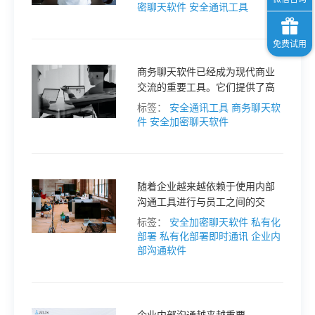
重要手段，科室内部交流工具在
密聊天软件
安全通讯工具
各个领域得到了广泛的应用。
商务聊天软件已经成为现代商业
交流的重要工具。它们提供了高
效，实时和安全的通信平台，以
标签：
安全通讯工具
商务聊天软
帮助企业更好地管理自己。然
件
安全加密聊天软件
而，市面上有许多聊天应用，如
何找到适合自己的软件是一项相
当复杂的任务。
随着企业越来越依赖于使用内部
沟通工具进行与员工之间的交
流，管理者面临的安全挑战也与
标签：
安全加密聊天软件
私有化
日俱增。因此，选择适当的内部
部署
私有化部署即时通讯
企业内
沟通工具私有化部署，是维护企
部沟通软件
业信息安全的重要步骤。