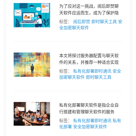
为了应对这一挑战，阅后即焚聊
格
天软件应运而生，成为了保护隐
私的新选择。这类软件允许用户
标签：
阅后即焚
即时聊天工具
安
发送的消息在阅读后自动删除，
全加密聊天软件
技
从而减少信息被滥用的风险。本
文将探讨几款值得尝试的阅后即
焚聊天软件，仅供参考。
术
常
本文将探讨服务器配置与聊天软
件的关系，并推荐一种适合实现
资
见
私密交流的最佳选择—J2L3x。
标签：
私有化部署即时通讯
安全
加密聊天软件
即时聊天工具
讯
问
题
私有化部署聊天软件是指企业自
行搭建和管理聊天软件的服务
器，使得企业拥有完全的控制权
标签：
私有化部署即时通讯
私有
关
和数据安全性。
化部署
安全加密聊天软件