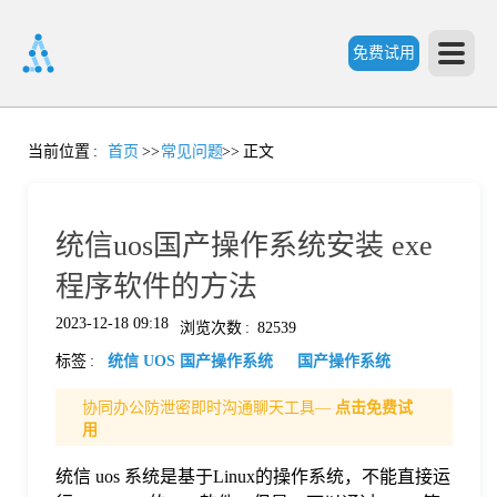
免费试用
首
当前位置
:
首页
>>
常见问题
>>
正文
页
统信uos国产操作系统安装 exe
产
程序软件的方法
2023-12-18 09:18
浏览次数
:
82539
品
标签
:
统信 UOS 国产操作系统
国产操作系统
功
协同办公防泄密即时沟通聊天工具—
点击免费试
用
能
统信 uos 系统是基于Linux的操作系统，不能直接运
价