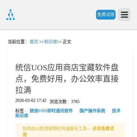
免费试用
首
当前位置
:
首页
>>
知识库
>>
正文
页
统信UOS应用商店宝藏软件盘
产
点，免费好用，办公效率直接
拉满
品
2026-03-02 17:42
浏览次数
:
3785
标签
:
统信UOS即时通讯软件
国产操作系统
技术
功
知识库
协同办公防泄密即时沟通聊天工具—
点击免费试
能
价
用