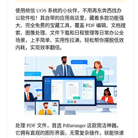
使用统信 UOS 系统的小伙伴，不用再东奔西找办
格
公软件啦！其自带的应用商店里，藏着多款功能强
大、完全免费的宝藏工具，覆盖 PDF 编辑、文档搜
技
索、图像处理、文件下载和日程管理等日常办公全
场景，上手简单、实用性拉满，轻松帮你摆脱低效
内耗，实现效率翻倍。
术
常
资
见
讯
问
题
关
处理 PDF 文件，首选 Pdfarranger 这款简洁神器。
它拥有直观的图形界面，无需复杂操作，就能快速