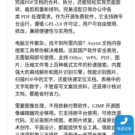
完成PDF文档的合并、拆分，还能轻松实现页面旋
于
转、裁剪和重新排列，完美适配日常办公中各
类 PDF 处理需求。作为开源免费软件，它支持跨平
我
台运行，遵循 GPL-3.0 许可证，用户可自由使用、
修改，兼顾便捷性与实用性。
们
电脑文件繁杂，找不到所需内容？Anytxt 文档内容
搜索工具帮你解决难题。这款国产软件安全高效，
无需联网即可使用，支持 Office、WPS、PDF、图
下
片、压缩文件等上百种格式文件的秒速搜索。内置
强大的离线解析和图片识别引擎，既能识别图片、
载
扫描PDF中的文字，还能快速定位文档、表格中的
文字和数字，不管是写文案找资料，还是审计核对
文档，都能省时省力。
需要图像处理，不用依赖付费软件，GIMP 开源图
像编辑器完全够用。它支持跨平台使用，可修改源
代码，无论是照片修图、老照片修复，还是原创艺
术创作、平面设计，都能提供专业工具。借助自定
义选项和第三方插件，还能进一步提升效率，适配