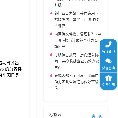
升级
部门各自为战？接而连用 3
招破除信息壁垒，让协作效
率翻倍
内网传文件慢、管理乱？5 款
工具 +接而连破解企业办公传
输困局
打破信息孤岛：接而连以协
同 + 共享构建企业高效办公
启动时弹出
生态
PS 的兼容性
中可能因目录
破解内部协同困局：接而连
助力团队全流程协作效率翻
倍
标签云
换一换