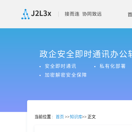
首
政企安全即时通讯办公
页
安全即时通讯
私有化部署
产
加密解密安全保障
品
功
当前位置
:
首页
>>
知识库
>>
正文
能
价