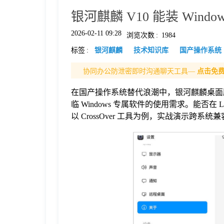
银河麒麟 V10 能装 Window
格
2026-02-11 09:28
浏览次数
:
1984
标签
:
银河麒麟
技术知识库
国产操作系统
技
协同办公防泄密即时沟通聊天工具—
点击免
术
常
在国产操作系统替代浪潮中，银河麒麟桌面版
临 Windows 专属软件的使用需求。能否在 L
资
见
以 CrossOver 工具为例，实战演示跨系
讯
问
题
关