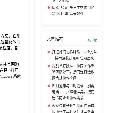
探索华为内部员工交流用的
是哪种即时聊天软件
解决方案。它采
文章推荐
换一换
保证轻量化的同
适配程度，部
打通部门协作脉络：5 个方法
+ 接而连构建顺畅联动团队
用需前往官网购
告别单打独斗：协同工作重
，选择 “打开
塑团队效率，接而连打造数
dows 系统
据合规协作空间
即时通讯与即时通信：别再
混淆！一文读懂差异，接而
连适配企业协作需求
内网传输卡顿？接而连局域
网协作工具让文件共享效率