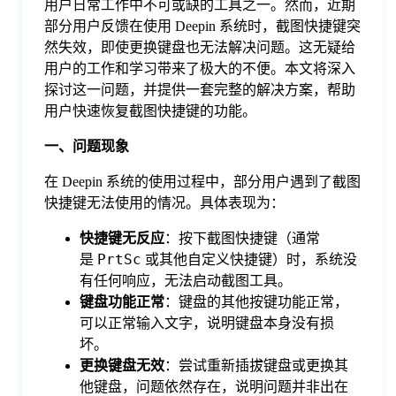
用户日常工作中不可或缺的工具之一。然而，近期
部分用户反馈在使用 Deepin 系统时，截图快捷键突
格
然失效，即使更换键盘也无法解决问题。这无疑给
用户的工作和学习带来了极大的不便。本文将深入
探讨这一问题，并提供一套完整的解决方案，帮助
技
用户快速恢复截图快捷键的功能。
术
常
一、问题现象
在 Deepin 系统的使用过程中，部分用户遇到了截图
资
见
快捷键无法使用的情况。具体表现为：
快捷键无反应
：按下截图快捷键（通常
讯
问
PrtSc
是
或其他自定义快捷键）时，系统没
有任何响应，无法启动截图工具。
键盘功能正常
：键盘的其他按键功能正常，
题
可以正常输入文字，说明键盘本身没有损
坏。
关
更换键盘无效
：尝试重新插拔键盘或更换其
他键盘，问题依然存在，说明问题并非出在