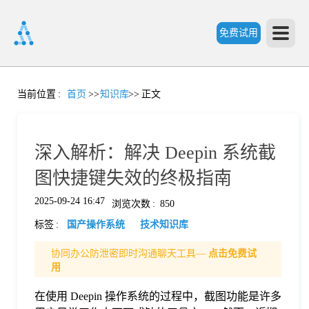
免费试用
首
当前位置
:
首页
>>
知识库
>>
正文
页
深入解析：解决 Deepin 系统截
产
图快捷键失效的终极指南
2025-09-24 16:47
浏览次数
:
850
品
标签
:
国产操作系统
技术知识库
功
协同办公防泄密即时沟通聊天工具—
点击免费试
用
能
在使用 Deepin 操作系统的过程中，截图功能是许多
价