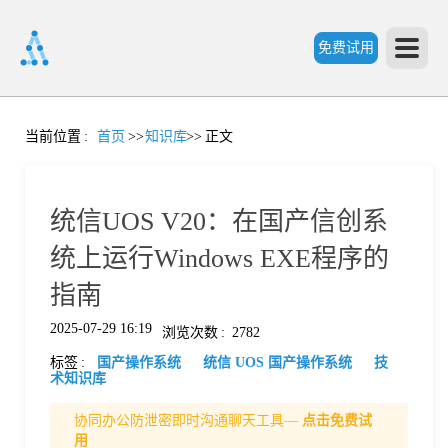
免费试用
首
当前位置
:
首页
>>
知识库
>>
正文
页
统信UOS V20：在国产信创系
产
统上运行Windows EXE程序的
指南
品
2025-07-29 16:19
浏览次数
:
2782
标签
:
国产操作系统
统信 UOS 国产操作系统
技
功
术知识库
协同办公防泄密即时沟通聊天工具—
点击免费试
能
价
用