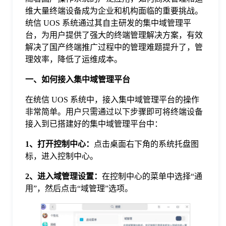
维大量终端设备成为企业和机构面临的重要挑战。
格
统信 UOS 系统通过其自主研发的集中域管理平
台，为用户提供了强大的终端管理解决方案，有效
解决了国产终端推广过程中的管理难题提升了，管
技
理效率，降低了运维成本。
一、如何接入集中域管理平台
术
常
在统信 UOS 系统中，接入集中域管理平台的操作
非常简单。用户只需通过以下步骤即可将终端设备
资
见
接入到已搭建好的集中域管理平台中：
讯
问
1、打开控制中心：
点击桌面右下角的系统托盘图
标，进入控制中心。
题
2、进入域管理设置：
在控制中心的菜单中选择“通
用”，然后点击“域管理”选项。
关