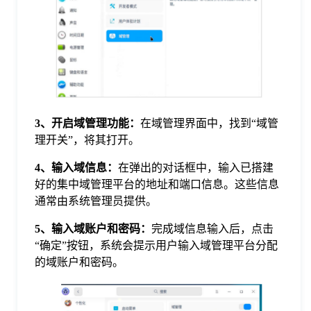
于
我
们
3、开启域管理功能：
在域管理界面中，找到“域管
下
理开关”，将其打开。
4、输入域信息：
在弹出的对话框中，输入已搭建
载
好的集中域管理平台的地址和端口信息。这些信息
通常由系统管理员提供。
5、输入域账户和密码：
完成域信息输入后，点击
“确定”按钮，系统会提示用户输入域管理平台分配
的域账户和密码。