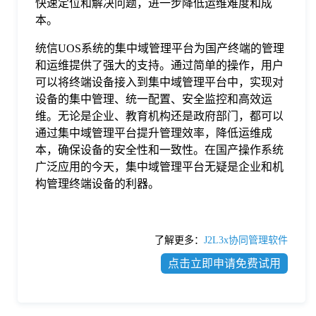
快速定位和解决问题，进一步降低运维难度和成
本。
统信UOS系统的集中域管理平台为国产终端的管理
和运维提供了强大的支持。通过简单的操作，用户
可以将终端设备接入到集中域管理平台中，实现对
设备的集中管理、统一配置、安全监控和高效运
维。无论是企业、教育机构还是政府部门，都可以
通过集中域管理平台提升管理效率，降低运维成
本，确保设备的安全性和一致性。在国产操作系统
广泛应用的今天，集中域管理平台无疑是企业和机
构管理终端设备的利器。
了解更多：
J2L3x协同管理软件
点击立即申请免费试用