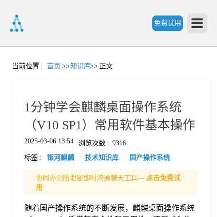
免费试用
首
当前位置
:
首页
>>
知识库
>>
正文
页
1分钟学会麒麟桌面操作系统
产
（V10 SP1）常用软件基本操作
2025-03-06 13:54
浏览次数
:
9316
品
标签
:
银河麒麟
技术知识库
国产操作系统
功
协同办公防泄密即时沟通聊天工具—
点击免费试
用
能
随着国产操作系统的不断发展，麒麟桌面操作系统
价