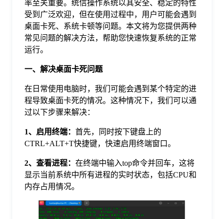
率至关重要。统信操作系统以其安全、稳定的特性
受到广泛欢迎，但在使用过程中，用户可能会遇到
格
桌面卡死、系统卡顿等问题。本文将为您提供两种
常见问题的解决方法，帮助您快速恢复系统的正常
运行。
技
一、解决桌面卡死问题
术
常
在日常使用电脑时，我们可能会遇到某个特定的进
程导致桌面卡死的情况。这种情况下，我们可以通
资
见
过以下步骤来解决：
1、启用终端：
首先，同时按下键盘上的
讯
问
CTRL+ALT+T快捷键，快速启用终端窗口。
2、查看进程：
在终端中输入top命令并回车，这将
题
显示当前系统中所有进程的实时状态，包括CPU和
内存占用情况。
关