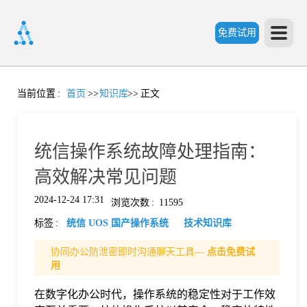
免费试用
首
当前位置
:
首页
>>
知识库
>>
正文
页
统信操作系统故障处理指南：
产
高效解决常见问题
2024-12-24 17:31
浏览次数
:
11595
品
标签
:
统信 UOS 国产操作系统
技术知识库
功
协同办公防泄密即时沟通聊天工具—
点击免费试
用
能
在数字化办公时代，操作系统的稳定性对于工作效
价