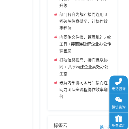
升级
部门各自为战？接而连用 3
招破除信息壁垒，让协作效
率翻倍
内网传文件慢、管理乱？5 款
工具 +接而连破解企业办公传
输困局
打破信息孤岛：接而连以协
同 + 共享构建企业高效办公
生态
破解内部协同困局：接而连
助力团队全流程协作效率翻
倍
标签云
换一换