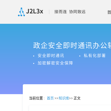
首
政企安全即时通讯办公
页
安全即时通讯
私有化部署
产
加密解密安全保障
品
功
当前位置
:
首页
>>
知识库
>>
正文
能
价