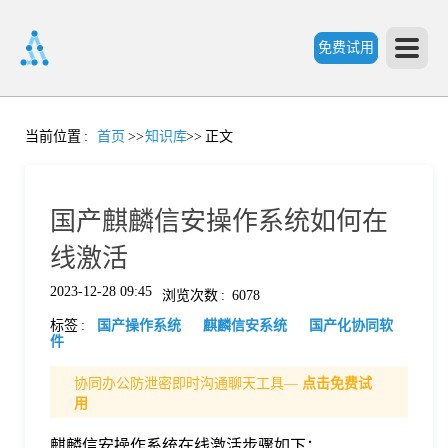
免费试用
首
当前位置
:
首页
>>
知识库
>>
正文
页
国产麒麟信安操作系统如何在
产
线激活
2023-12-28 09:45
浏览次数
:
6078
品
标签
:
国产操作系统
麒麟信安系统
国产化协同软
件
功
协同办公防泄密即时沟通聊天工具—
点击免费试
用
能
价
麒麟信安操作系统在线激活步骤如下：