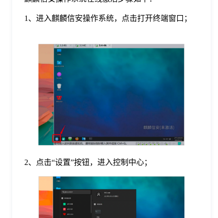
1、进入麒麟信安操作系统，点击打开终端窗口；
格
技
术
常
资
见
讯
问
2、点击“设置”按钮，进入控制中心；
题
关