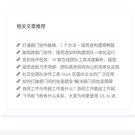
相关文章推荐
打通部门协作脉络：5 个方法 + 接而连构建顺畅联动团队
破局跨部门协作：接而连如何构建团队一体化运行新格局
告别协作低效：10 款在线团队工具深度解析，接而连凭什么脱颖而出？
接而连助力市场部：团队高效协同办公的场景化实践
社交化团队协作工具 Slack 在国内企业的广泛应用：优点与局限性
如何打破部门间的信息壁垒?解决部门间信息障碍
协同工作与传统工作是什么？协同工作能给工作起到哪些效果？
飞书和飞秋有什么关系，大家为何更爱用 J2L3x 进行团队协作？