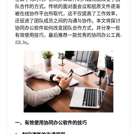
队合作的方式。传统的面对面会议和纸质文件逐渐
格
被在线协作平台所取代，这不仅提高了工作效率，
还促进了团队成员之间的沟通与协作。本文将探讨
协同办公软件如何改变团队合作方式，并分享一些
技
有效使用技巧，最后推荐一款优秀的协同办公工具-
J2L3x。
术
常
资
见
讯
问
题
关
一、有效使用协同办公软件的技巧