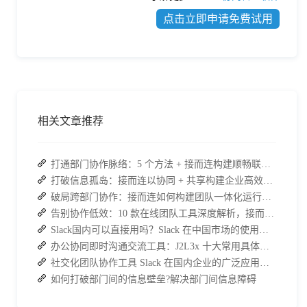
点击立即申请免费试用
相关文章推荐
打通部门协作脉络：5 个方法 + 接而连构建顺畅联动团队
打破信息孤岛：接而连以协同 + 共享构建企业高效办公生态
破局跨部门协作：接而连如何构建团队一体化运行新格局
告别协作低效：10 款在线团队工具深度解析，接而连凭什么脱颖而出？
Slack国内可以直接用吗？Slack 在中国市场的使用现状及替代方案探讨
办公协同即时沟通交流工具：J2L3x 十大常用具体功能介绍
社交化团队协作工具 Slack 在国内企业的广泛应用：优点与局限性
如何打破部门间的信息壁垒?解决部门间信息障碍