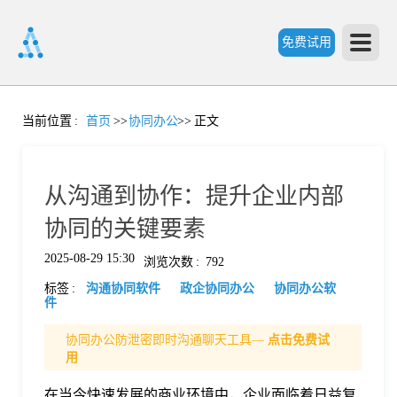
免费试用
首
当前位置
:
首页
>>
协同办公
>>
正文
页
从沟通到协作：提升企业内部
产
协同的关键要素
2025-08-29 15:30
浏览次数
:
792
品
标签
:
沟通协同软件
政企协同办公
协同办公软
件
功
协同办公防泄密即时沟通聊天工具—
点击免费试
用
能
价
在当今快速发展的商业环境中，企业面临着日益复