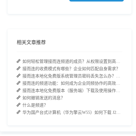
相关文章推荐
如何轻松管理接而连频道的成员？从权限设置到高效协作全指南
接而连的收费模式有哪些？企业如何匹配自身需求？
接而连本地化免费版系统管理员密码丢失怎么办？两种解决方案帮你快速恢复权限
接而连的频道功能：如何成为企业同频协作的高效枢纽？
接而连本地化免费版本（服务端）下载及使用操作手册
如何撤销发送的消息？
什么是频道？
华为国产台式计算机（华为擎云W55）如何下载 J2L3x 客户端