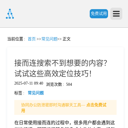
免费试用
首
当前位置
:
首页
>>
常见问题
>>
正文
页
接而连搜索不到想要的内容？
产
试试这些高效定位技巧！
2025-07-11 09:40
浏览次数
:
504
品
标签
:
常见问题
功
协同办公防泄密即时沟通聊天工具—
点击免费试
用
能
在日常使用接而连的过程中，很多用户都会遇到这
价