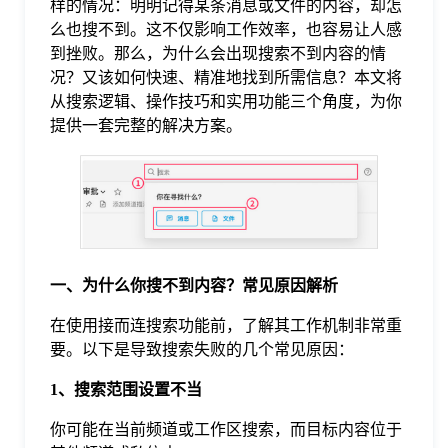
样的情况：明明记得某条消息或文件的内容，却怎
么也搜不到。这不仅影响工作效率，也容易让人感
格
到挫败。那么，为什么会出现搜索不到内容的情
况？又该如何快速、精准地找到所需信息？本文将
从搜索逻辑、操作技巧和实用功能三个角度，为你
技
提供一套完整的解决方案。
术
常
资
见
讯
问
一、为什么你搜不到内容？常见原因解析
在使用接而连搜索功能前，了解其工作机制非常重
题
要。以下是导致搜索失败的几个常见原因：
1、搜索范围设置不当
关
你可能在当前频道或工作区搜索，而目标内容位于