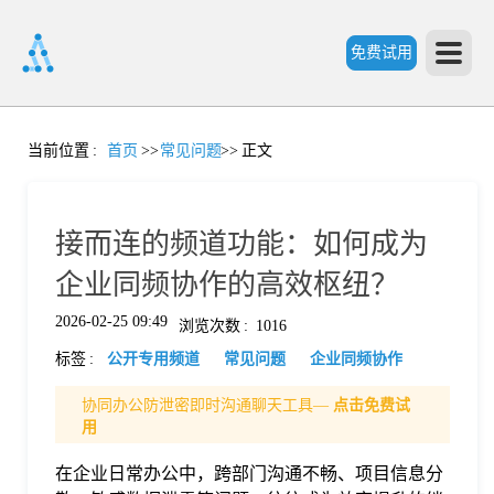
免费试用
首
当前位置
:
首页
>>
常见问题
>>
正文
页
接而连的频道功能：如何成为
产
企业同频协作的高效枢纽？
2026-02-25 09:49
浏览次数
:
1016
品
标签
:
公开专用频道
常见问题
企业同频协作
功
协同办公防泄密即时沟通聊天工具—
点击免费试
用
能
在企业日常办公中，跨部门沟通不畅、项目信息分
价