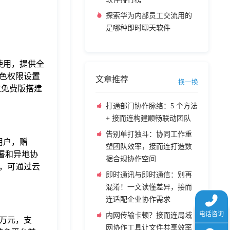
探索华为内部员工交流用的
是哪种即时聊天软件
使用，提供全
色权限设置
文章推荐
换一换
过免费版搭建
打通部门协作脉络：5 个方法
+ 接而连构建顺畅联动团队
告别单打独斗：协同工作重
用户，赠
塑团队效率，接而连打造数
部署和异地协
据合规协作空间
，可通过云
即时通讯与即时通信：别再
混淆！一文读懂差异，接而
连适配企业协作需求
内网传输卡顿？接而连局域
 万元，支
网协作工具让文件共享效率