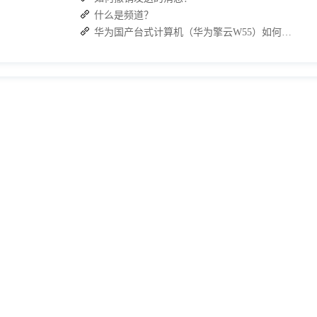
什么是频道？
华为国产台式计算机（华为擎云W55）如何下载 J2L3x 客户端