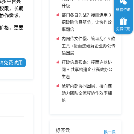
统多平台兼
升级
用权限，长期
部门各自为战？接而连用 3
协作需求。
招破除信息壁垒，让协作效
价格，更要
率翻倍
内网传文件慢、管理乱？5 款
工具 +接而连破解企业办公传
输困局
请免费试用
打破信息孤岛：接而连以协
同 + 共享构建企业高效办公
生态
破解内部协同困局：接而连
助力团队全流程协作效率翻
倍
标签云
换一换