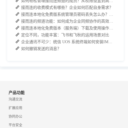
如何轻松管理接而连频道的成员？从权限设置到高效协作全指南
接而连的收费模式有哪些？企业如何匹配自身需求？
接而连本地化免费版系统管理员密码丢失怎么办？两种解决方案帮你快速恢复权限
接而连的频道功能：如何成为企业同频协作的高效枢纽？
接而连本地化免费版本（服务端）下载及使用操作手册
定位不同，功能丰富：飞书和飞秋的运用场景对比
企业通讯不可少：统信 UOS 系统终端如何安装IM软件进行内部沟通？
如何撤销发送的消息？
产品功能
沟通交流
扩展应用
协同办公
平台安全