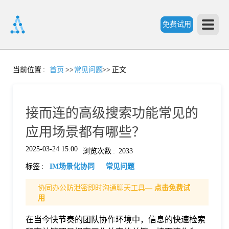
免费试用
首
当前位置
:
首页
>>
常见问题
>>
正文
页
接而连的高级搜索功能常见的
产
应用场景都有哪些？
2025-03-24 15:00
浏览次数
:
2033
品
标签
:
IM场景化协同
常见问题
功
协同办公防泄密即时沟通聊天工具—
点击免费试
用
能
在当今快节奏的团队协作环境中，信息的快速检索
价