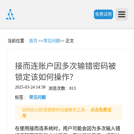
免费试用
首
当前位置
:
首页
>>
常见问题
>>
正文
页
接而连账户因多次输错密码被
产
锁定该如何操作？
2025-03-24 14:58
浏览次数
:
813
品
标签
:
常见问题
功
协同办公防泄密即时沟通聊天工具—
点击免费试
用
能
在使用接而连系统时，用户可能会因为多次输入错
价