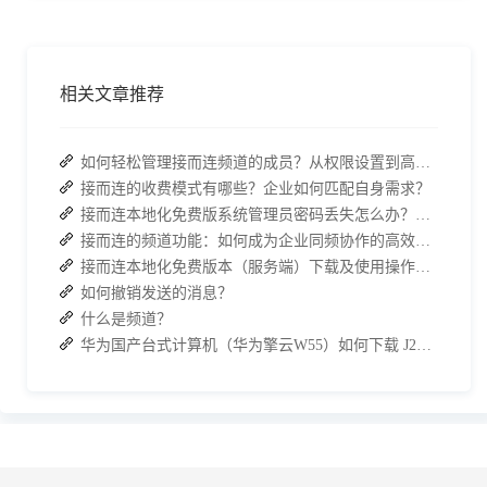
相关文章推荐
如何轻松管理接而连频道的成员？从权限设置到高效协作全指南
接而连的收费模式有哪些？企业如何匹配自身需求？
接而连本地化免费版系统管理员密码丢失怎么办？两种解决方案帮你快速恢复权限
接而连的频道功能：如何成为企业同频协作的高效枢纽？
接而连本地化免费版本（服务端）下载及使用操作手册
如何撤销发送的消息？
什么是频道？
华为国产台式计算机（华为擎云W55）如何下载 J2L3x 客户端