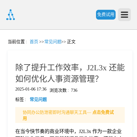
免费试用
首
当前位置
:
首页
>>
常见问题
>>
正文
页
除了提升工作效率，J2L3x 还能
产
如何优化人事资源管理？
2025-01-06 17:36
浏览次数
:
736
品
标签
:
常见问题
功
协同办公防泄密即时沟通聊天工具—
点击免费试
用
能
在当今快节奏的商业环境中，J2L3x 作为一款企业
价