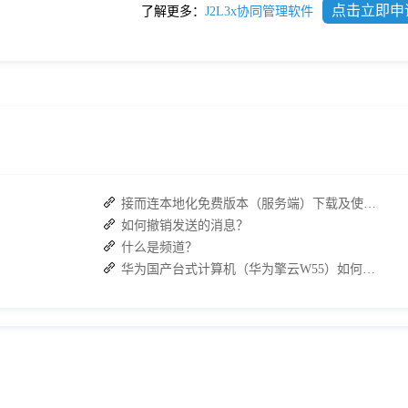
点击立即申
了解更多：
J2L3x协同管理软件
接而连本地化免费版本（服务端）下载及使用操作手册
如何撤销发送的消息？
什么是频道？
华为国产台式计算机（华为擎云W55）如何下载 J2L3x 客户端