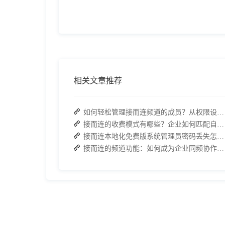
相关文章推荐
如何轻松管理接而连频道的成员？从权限设置到高效协作全指南
接而连的收费模式有哪些？企业如何匹配自身需求？
接而连本地化免费版系统管理员密码丢失怎么办？两种解决方案帮你快速恢复权限
接而连的频道功能：如何成为企业同频协作的高效枢纽？