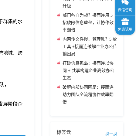
升级
部门各自为战？接而连用 3
于群集的水
招破除信息壁垒，让协作效
率翻倍
内网传文件慢、管理乱？5 款
工具 +接而连破解企业办公传
跨地域、跨
输困局
打破信息孤岛：接而连以协
同 + 共享构建企业高效办公
生态
团队，
破解内部协同困局：接而连
助力团队全流程协作效率翻
倍
发展阶段企
标签云
换一换