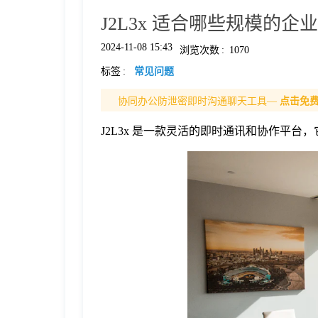
J2L3x 适合哪些规模的企
格
2024-11-08 15:43
浏览次数
:
1070
标签
:
常见问题
技
协同办公防泄密即时沟通聊天工具—
点击免
术
常
J2L3x 是一款灵活的即时通讯和协作平台
资
见
讯
问
题
关