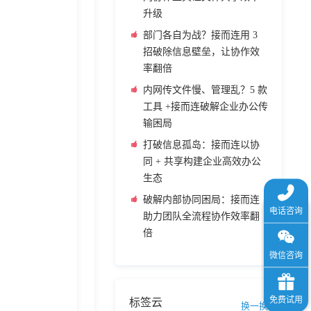
升级
部门各自为战？接而连用 3
招破除信息壁垒，让协作效
率翻倍
内网传文件慢、管理乱？5 款
工具 +接而连破解企业办公传
输困局
打破信息孤岛：接而连以协
同 + 共享构建企业高效办公
生态
破解内部协同困局：接而连
助力团队全流程协作效率翻
倍
标签云
换一换