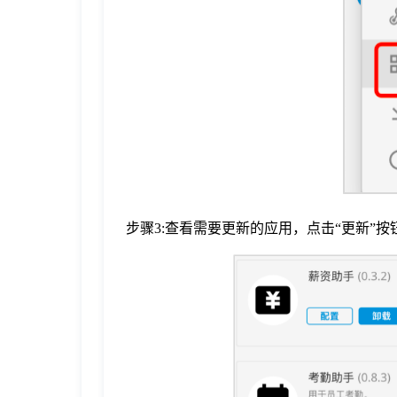
于
我
们
下
载
步骤3:查看需要更新的应用，点击“更新”按