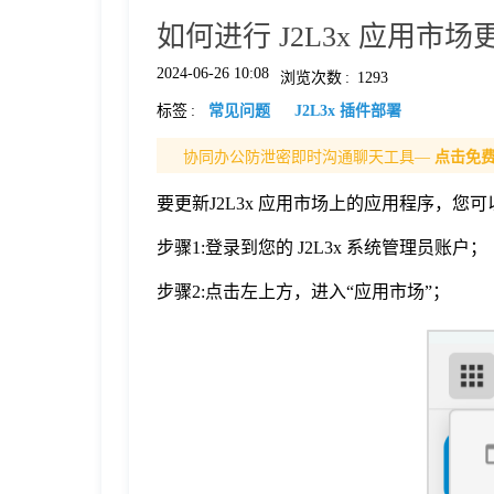
如何进行 J2L3x 应用市场
格
2024-06-26 10:08
浏览次数
:
1293
标签
:
常见问题
J2L3x 插件部署
技
协同办公防泄密即时沟通聊天工具—
点击免
术
常
要更新J2L3x 应用市场上的应用程序，您
资
见
步骤1:登录到您的 J2L3x 系统管理员账户；
步骤2:点击左上方，进入“应用市场”；
讯
问
题
关