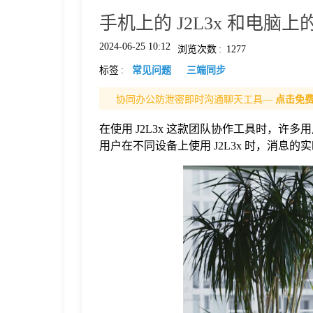
手机上的 J2L3x 和电
格
2024-06-25 10:12
浏览次数
:
1277
标签
:
常见问题
三端同步
技
协同办公防泄密即时沟通聊天工具—
点击免
术
常
在使用 J2L3x 这款团队协作工具时，许多
用户在不同设备上使用 J2L3x 时，消息的
资
见
讯
问
题
关