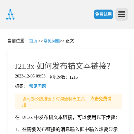
免费试用
首
当前位置
:
首页
>>
常见问题
>>
正文
页
J2L3x 如何发布锚文本链接？
产
2023-12-05 09:53
浏览次数
:
1215
标签
:
常见问题
品
协同办公防泄密即时沟通聊天工具—
点击免费试
用
功
在 J2L3x 中发布锚文本链接，可以使用以下步骤：
能
价
1、在需要发布链接的消息输入框中输入想要显示