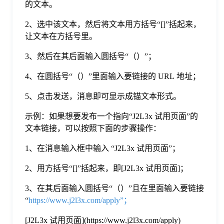
的文本。
格
2、选中该文本，然后将文本用方括号“[]”括起来，
让文本在方括号里。
技
3、然后在其后面输入圆括号“（）”；
4、在圆括号“（）”里面输入要链接的 URL 地址；
术
常
5、点击发送，消息即可显示成锚文本形式。
资
见
示例：如果想要发布一个指向“J2L3x 试用页面”的
文本链接，可以按照下面的步骤操作：
讯
问
1、在消息输入框中输入 “J2L3x 试用页面”；
2、用方括号“[]”括起来，即[J2L3x 试用页面]；
题
3、在其后面输入圆括号“（）”且在里面输入要链接
“
https://www.j2l3x.com/apply”；
关
[J2L3x 试用页面](https://www.j2l3x.com/apply)